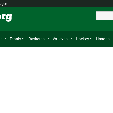
lagen
org
en
Tennis
Basketbal
Volleybal
Hockey
Handbal