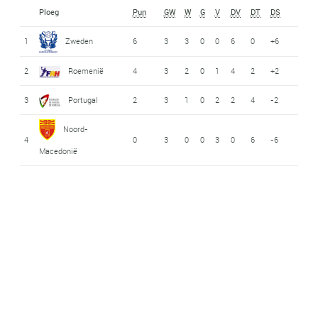
Ploeg
Pun
GW
W
G
V
DV
DT
DS
1
Zweden
6
3
3
0
0
6
0
+6
2
Roemenië
4
3
2
0
1
4
2
+2
3
Portugal
2
3
1
0
2
2
4
-2
Noord-
4
0
3
0
0
3
0
6
-6
Macedonië