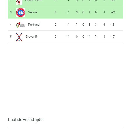
3
Servië
6
4
3
0
1
6
4
+2
4
Portugal
2
4
1
0
3
3
6
-3
5
Slovenië
0
4
0
0
4
1
8
-7
Laatste wedstrijden