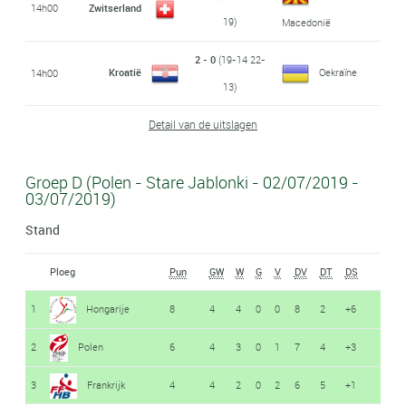
14h00
Zwitserland
19)
Macedonië
2 - 0
(19-14 22-
Kroatië
Oekraïne
14h00
13)
Detail van de uitslagen
Groep D (Polen - Stare Jablonki - 02/07/2019 -
03/07/2019)
Stand
Ploeg
Pun
GW
W
G
V
DV
DT
DS
1
Hongarije
8
4
4
0
0
8
2
+6
2
Polen
6
4
3
0
1
7
4
+3
3
Frankrijk
4
4
2
0
2
6
5
+1