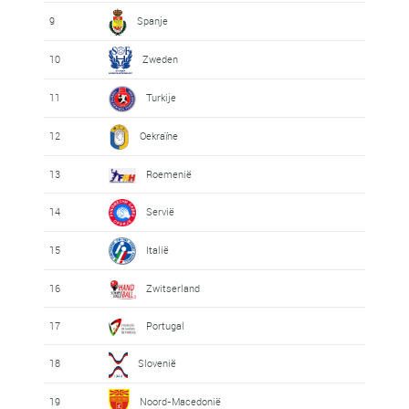
9
Spanje
10
Zweden
11
Turkije
12
Oekraïne
13
Roemenië
14
Servië
15
Italië
16
Zwitserland
17
Portugal
18
Slovenië
19
Noord-Macedonië