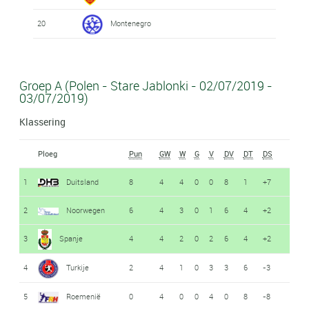
20
Montenegro
Groep A (Polen - Stare Jablonki - 02/07/2019 -
03/07/2019)
Klassering
Ploeg
Pun
GW
W
G
V
DV
DT
DS
1
Duitsland
8
4
4
0
0
8
1
+7
2
Noorwegen
6
4
3
0
1
6
4
+2
3
Spanje
4
4
2
0
2
6
4
+2
4
Turkije
2
4
1
0
3
3
6
-3
5
Roemenië
0
4
0
0
4
0
8
-8