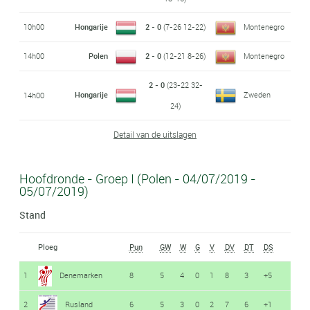
10h00
Hongarije
2 - 0
(7-26 12-22)
Montenegro
14h00
Polen
2 - 0
(12-21 8-26)
Montenegro
2 - 0
(23-22 32-
Hongarije
Zweden
14h00
24)
Detail van de uitslagen
Hoofdronde - Groep I (Polen - 04/07/2019 -
05/07/2019)
Stand
Ploeg
Pun
GW
W
G
V
DV
DT
DS
1
Denemarken
8
5
4
0
1
8
3
+5
2
Rusland
6
5
3
0
2
7
6
+1