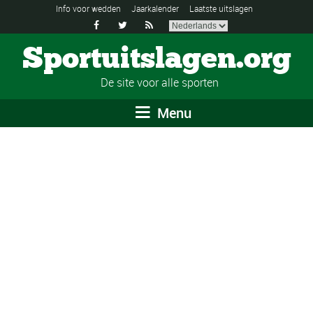
Info voor wedden
Jaarkalender
Laatste uitslagen



Sportuitslagen.org
De site voor alle sporten
Menu