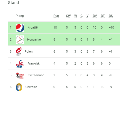
Stand
Ploeg
Pun
GW
W
G
V
DV
DT
DS
1
Kroatië
10
5
5
0
0
10
0
+10
2
Hongarije
8
5
4
0
1
8
4
+4
3
Polen
6
5
3
0
2
7
6
+1
4
Frankrijk
4
5
2
0
3
6
6
0
5
Zwitserland
2
5
1
0
4
3
9
-6
6
Oekraïne
0
5
0
0
5
1
10
-9