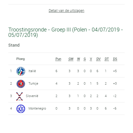
Detail van de uitslagen
Troostingsronde - Groep III (Polen - 04/07/2019 -
05/07/2019)
Stand
Ploeg
Pun
GW
W
G
V
DV
DT
DS
1
Italië
6
3
3
0
0
6
1
+5
2
Turkije
4
3
2
0
1
5
2
+3
3
Slovenië
2
3
1
0
2
2
4
-2
4
Montenegro
0
3
0
0
3
0
6
-6