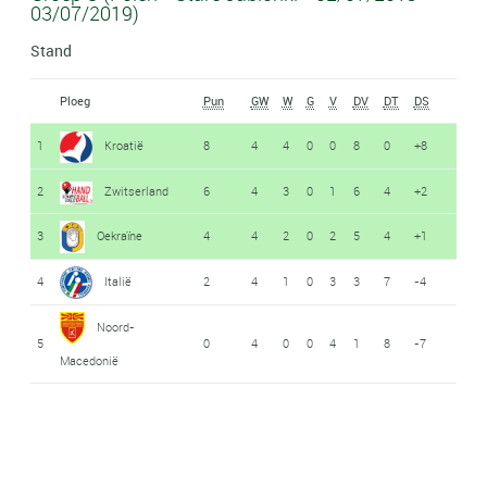
03/07/2019)
Stand
Ploeg
Pun
GW
W
G
V
DV
DT
DS
1
Kroatië
8
4
4
0
0
8
0
+8
2
Zwitserland
6
4
3
0
1
6
4
+2
3
Oekraïne
4
4
2
0
2
5
4
+1
4
Italië
2
4
1
0
3
3
7
-4
Noord-
5
0
4
0
0
4
1
8
-7
Macedonië