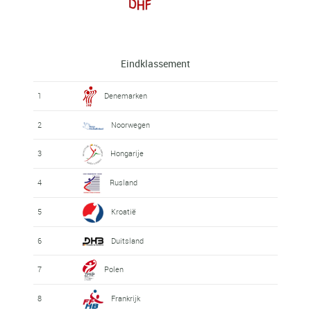
Eindklassement
1
Denemarken
2
Noorwegen
3
Hongarije
4
Rusland
5
Kroatië
6
Duitsland
7
Polen
8
Frankrijk