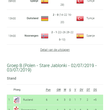
Spanje
Turkije
09h00
29)
2 - 0
(14-22 16-
Duitsland
Turkije
13h00
20)
2 - 1
(22-26 28-22
Noorwegen
Spanje
13h00
8-10)
Detail van de uitslagen
Groep B (Polen - Stare Jablonki - 02/07/2019 -
03/07/2019)
Stand
Ploeg
Pun
GW
W
G
V
DV
DT
DS
1
Rusland
6
4
3
0
1
7
2
+5
2
Denemarken
6
4
3
0
1
6
3
+3