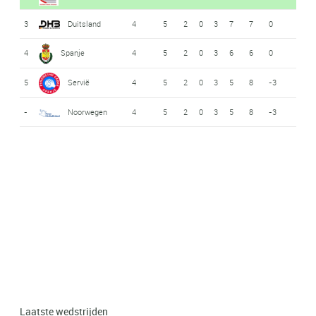
3
Duitsland
4
5
2
0
3
7
7
0
4
Spanje
4
5
2
0
3
6
6
0
5
Servië
4
5
2
0
3
5
8
-3
-
Noorwegen
4
5
2
0
3
5
8
-3
Laatste wedstrijden