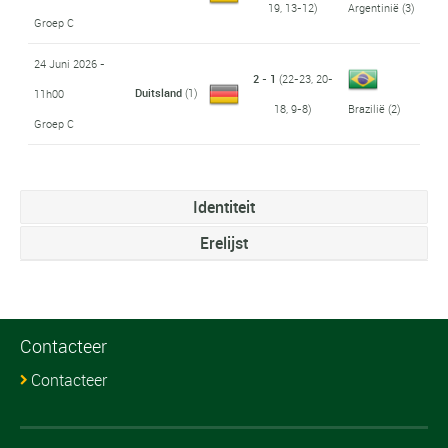
19, 13-12)
Argentinië
(3)
Groep C
24 Juni 2026 -
2 - 1
(22-23, 20-
Duitsland
(1)
11h00
18, 9-8)
Brazilië
(2)
Groep C
Identiteit
Erelijst
Contacteer
Contacteer