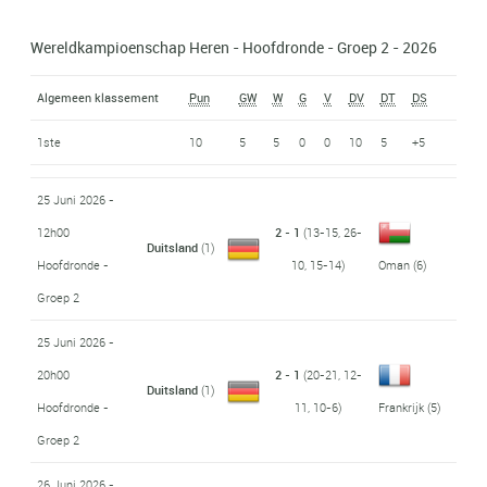
Wereldkampioenschap Heren - Hoofdronde - Groep 2 - 2026
Algemeen klassement
Pun
GW
W
G
V
DV
DT
DS
1ste
10
5
5
0
0
10
5
+5
25 Juni 2026 -
12h00
2 - 1
(13-15, 26-
Duitsland
(1)
Hoofdronde -
10, 15-14)
Oman
(6)
Groep 2
25 Juni 2026 -
20h00
2 - 1
(20-21, 12-
Duitsland
(1)
Hoofdronde -
11, 10-6)
Frankrijk
(5)
Groep 2
26 Juni 2026 -