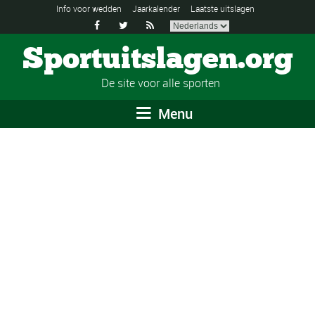
Info voor wedden
Jaarkalender
Laatste uitslagen



Sportuitslagen.org
De site voor alle sporten
Menu