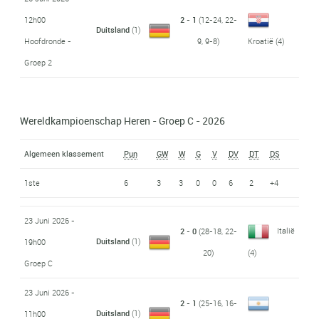
12h00
2 - 1
(12-24, 22-
Duitsland
(1)
Hoofdronde -
9, 9-8)
Kroatië
(4)
Groep 2
Wereldkampioenschap Heren - Groep C - 2026
Algemeen klassement
Pun
GW
W
G
V
DV
DT
DS
1ste
6
3
3
0
0
6
2
+4
23 Juni 2026 -
Italië
2 - 0
(28-18, 22-
Duitsland
(1)
19h00
20)
(4)
Groep C
23 Juni 2026 -
2 - 1
(25-16, 16-
Duitsland
(1)
11h00