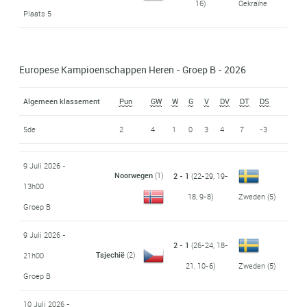
16)
Oekraïne
Plaats 5
Europese Kampioenschappen Heren - Groep B - 2026
Algemeen klassement
Pun
GW
W
G
V
DV
DT
DS
5de
2
4
1
0
3
4
7
-3
9 Juli 2026 -
Noorwegen
(1)
2 - 1
(22-29, 19-
13h00
18, 9-8)
Zweden
(5)
Groep B
9 Juli 2026 -
2 - 1
(26-24, 18-
Tsjechië
(2)
21h00
21, 10-6)
Zweden
(5)
Groep B
10 Juli 2026 -