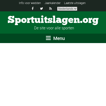
Info voor wedden
Jaarkalender
Laatste uitslagen



Sportuitslagen.org
De site voor alle sporten
Menu