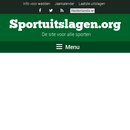
Info voor wedden
Jaarkalender
Laatste uitslagen



Sportuitslagen.org
De site voor alle sporten
Menu