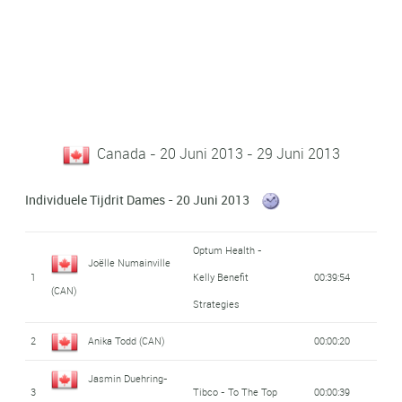
Canada - 20 Juni 2013 - 29 Juni 2013
Individuele Tijdrit Dames - 20 Juni 2013
Optum Health -
Joëlle Numainville
1
Kelly Benefit
00:39:54
(CAN)
Strategies
2
Anika Todd (CAN)
00:00:20
Jasmin Duehring-
3
Tibco - To The Top
00:00:39