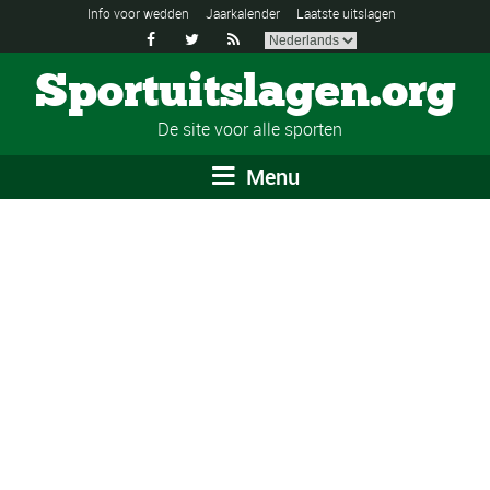
Info voor wedden
Jaarkalender
Laatste uitslagen



Sportuitslagen.org
De site voor alle sporten
Menu