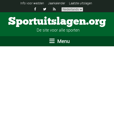
Info voor wedden
Jaarkalender
Laatste uitslagen



Sportuitslagen.org
De site voor alle sporten
Menu