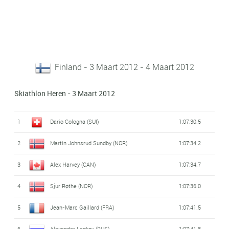
Finland - 3 Maart 2012 - 4 Maart 2012
Skiathlon Heren - 3 Maart 2012
1
Dario Cologna (SUI)
1:07:30.5
2
Martin Johnsrud Sundby (NOR)
1:07:34.2
3
Alex Harvey (CAN)
1:07:34.7
4
Sjur Røthe (NOR)
1:07:36.0
5
Jean-Marc Gaillard (FRA)
1:07:41.5
6
Alexander Legkov (RUS)
1:07:41.8