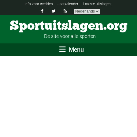
Info voor wedden
Jaarkalender
Laatste uitslagen



Sportuitslagen.org
De site voor alle sporten
Menu