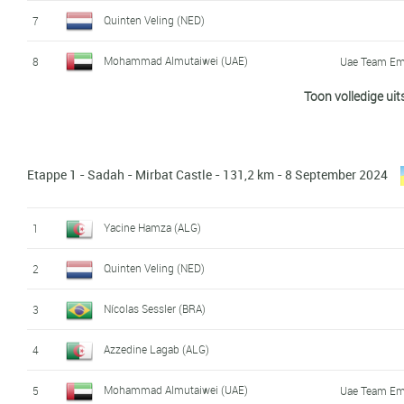
Quinten Veling (NED)
7
Mohammad Almutaiwei (UAE)
8
Uae Team Em
Toon volledige uit
Hugo Lutz-Atkinson (GBR)
9
Abdulla Sultan Alhammadi (UAE)
10
Uae Team Em
Etappe 1 - Sadah - Mirbat Castle - 131,2 km - 8 September 2024
Temuulen Khadbaatar (MGL)
11
El Houçaine Sebbahi (MAR)
12
Yacine Hamza (ALG)
1
Yacine Hamza (ALG)
13
Quinten Veling (NED)
2
Davaajargal Altangerel (MGL)
14
Nícolas Sessler (BRA)
3
Mohammed Al-Wahibi (OMA)
15
Azzedine Lagab (ALG)
4
Hossein Askari (IRI)
16
Mohammad Almutaiwei (UAE)
5
Uae Team Em