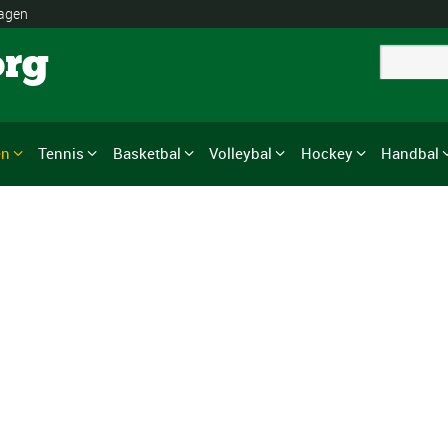
lagen
org
en
Tennis
Basketbal
Volleybal
Hockey
Handbal