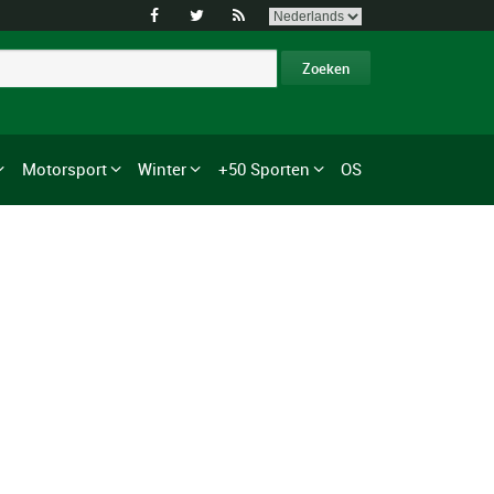



Motorsport
Winter
+50 Sporten
OS