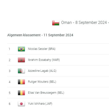
Oman - 8 September 2024 
Algemeen klassement - 11 September 2024
Nícolas Sessler (BRA)
1
Ibrahim Essabahy (MAR)
2
Azzedine Lagab (ALG)
3
Rutger Wouters (BEL)
4
Elias Van Breussegem (BEL)
5
Yuki Ishihara (JAP)
6