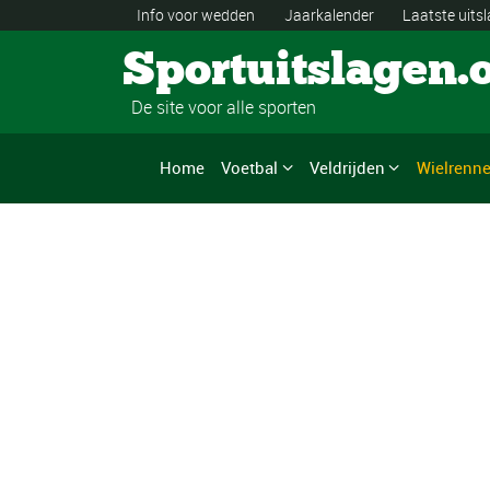
Info voor wedden
Jaarkalender
Laatste uits
Sportuitslagen.
De site voor alle sporten
Home
Voetbal
Veldrijden
Wielrenn