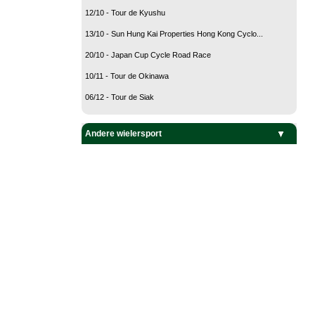
12/10 - Tour de Kyushu
13/10 - Sun Hung Kai Properties Hong Kong Cyclo...
20/10 - Japan Cup Cycle Road Race
10/11 - Tour de Okinawa
06/12 - Tour de Siak
Andere wielersport
Baanwielrennen
BMX
Mountain Bike
Veldrijden