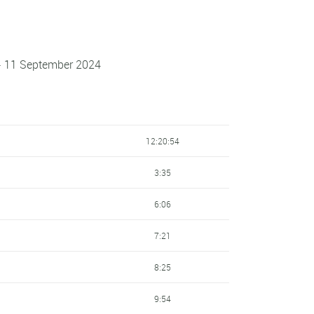
- 11 September 2024
12:20:54
3:35
6:06
7:21
8:25
9:54