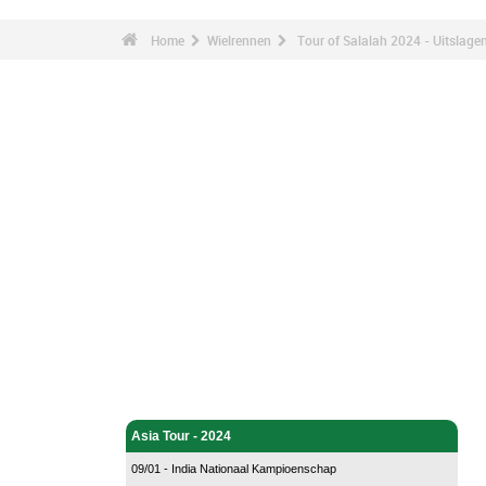
Home
Wielrennen
Tour of Salalah 2024 - Uitslage
Wielrennen - Home
Asia Tour - 2024
09/01 - India Nationaal Kampioenschap