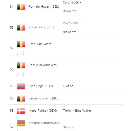
Color Code -
Romain Hubert (BEL)
52
Biowanze
Color Code -
Robin Bleus (BEL)
53
Biowanze
Sten Van Gucht
54
(BEL)
Cédric Raymackers
55
(BEL)
56
Even Rege (NOR)
Fixit.no
57
Jeroen Eyskens (BEL)
58
Mads Rahbek (DEN)
Trefor - Blue Water
Frederik Dombrowski
59
Stölting