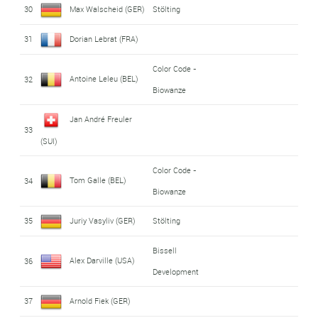
30
Max Walscheid (GER)
Stölting
31
Dorian Lebrat (FRA)
Color Code -
Antoine Leleu (BEL)
32
Biowanze
Jan André Freuler
33
(SUI)
Color Code -
Tom Galle (BEL)
34
Biowanze
35
Juriy Vasyliv (GER)
Stölting
Bissell
Alex Darville (USA)
36
Development
37
Arnold Fiek (GER)