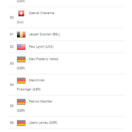
(GER)
Gabriel Chavanne
60
(SUI)
61
Jasper Dusoleil (BEL)
62
Paul Lynch (USA)
Max-Frederic Valtey
63
(GER)
Maximilian
64
Friesinger (GER)
Patrick Wachter
65
(GER)
66
Joann Leinau (GER)