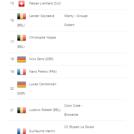
15
Fabian Lienhard (SUI)
Lander Seynaeve
Wanty - Groupe
16
Gobert
(BEL)
Christophe Noppe
17
(BEL)
18
Nico Denz (GER)
19
Nans Peters (FRA)
Lucas Carstensen
20
(GER)
Color Code -
Ludovic Robeet (BEL)
21
Biowanze
CC Etupes Le Doubs
Guillaume Martin