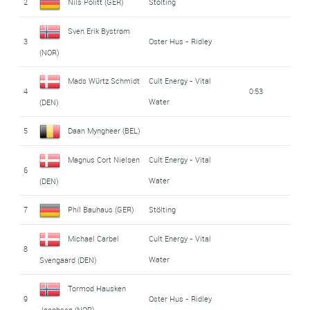
2
Nils Politt (GER)
Stölting
Sven Erik Bystrøm
3
Oster Hus - Ridley
(NOR)
Mads Würtz Schmidt
Cult Energy - Vital
4
0:53
Water
(DEN)
5
Daan Myngheer (BEL)
Magnus Cort Nielsen
Cult Energy - Vital
6
Water
(DEN)
7
Phil Bauhaus (GER)
Stölting
Michael Carbel
Cult Energy - Vital
8
Water
Svengaard (DEN)
Tormod Hausken
9
Oster Hus - Ridley
Jacobsen (NOR)