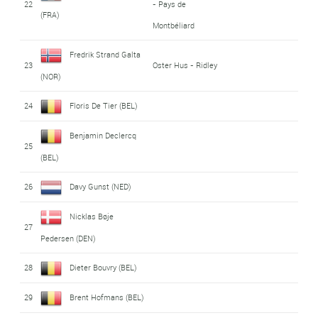
22
- Pays de
(FRA)
Montbéliard
Fredrik Strand Galta
23
Oster Hus - Ridley
(NOR)
24
Floris De Tier (BEL)
Benjamin Declercq
25
(BEL)
26
Davy Gunst (NED)
Nicklas Bøje
27
Pedersen (DEN)
28
Dieter Bouvry (BEL)
29
Brent Hofmans (BEL)