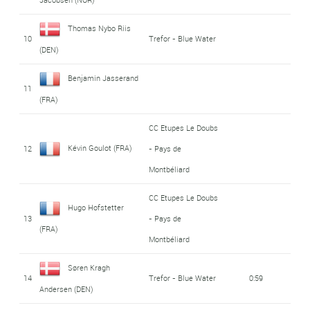
Thomas Nybo Riis
10
Trefor - Blue Water
(DEN)
Benjamin Jasserand
11
(FRA)
CC Etupes Le Doubs
Kévin Goulot (FRA)
12
- Pays de
Montbéliard
CC Etupes Le Doubs
Hugo Hofstetter
13
- Pays de
(FRA)
Montbéliard
Søren Kragh
14
Trefor - Blue Water
0:59
Andersen (DEN)