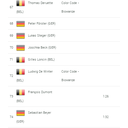
Thomas Deruette
Color Code -
67
Biowanze
(BEL)
68
Peter Förster (GER)
69
Lukas Steger (GER)
70
Joschka Beck (GER)
71
Gilles Loncin (BEL)
Ludwig De Winter
Color Code -
72
Biowanze
(BEL)
François Dumont
73
1:26
(BEL)
Sebastian Beyer
74
1:32
(GER)