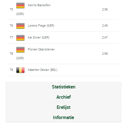
Moritz Backofen
75
2:36
(GER)
76
Lorenz Fiege (GER)
2:45
77
Kai Exner (GER)
2:47
Florian Obersteiner
78
2:59
(GER)
79
Maarten Desair (BEL)
Statistieken
Archief
Erelijst
Informatie