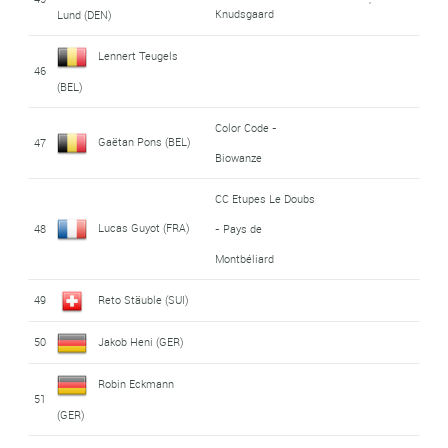
Knudsgaard
Lund (DEN)
Lennert Teugels
46
(BEL)
Color Code -
Gaëtan Pons (BEL)
47
Biowanze
CC Etupes Le Doubs
Lucas Guyot (FRA)
48
- Pays de
Montbéliard
49
Reto Stäuble (SUI)
50
Jakob Heni (GER)
Robin Eckmann
51
(GER)