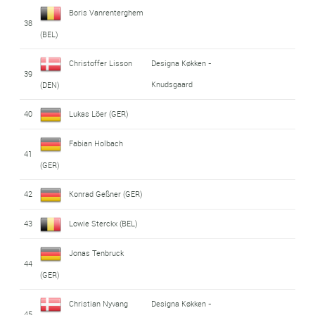
Boris Vanrenterghem
38
(BEL)
Christoffer Lisson
Designa Køkken -
39
Knudsgaard
(DEN)
40
Lukas Löer (GER)
Fabian Holbach
41
(GER)
42
Konrad Geßner (GER)
43
Lowie Sterckx (BEL)
Jonas Tenbruck
44
(GER)
Christian Nyvang
Designa Køkken -
45
,