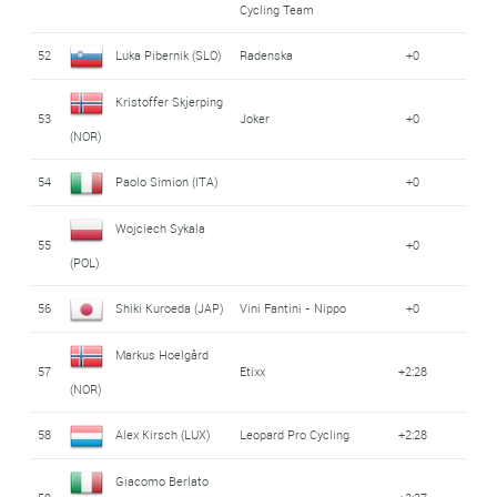
Cycling Team
52
Luka Pibernik (SLO)
Radenska
+0
Kristoffer Skjerping
53
Joker
+0
(NOR)
54
Paolo Simion (ITA)
+0
Wojciech Sykala
55
+0
(POL)
56
Shiki Kuroeda (JAP)
Vini Fantini - Nippo
+0
Markus Hoelgård
57
Etixx
+2:28
(NOR)
58
Alex Kirsch (LUX)
Leopard Pro Cycling
+2:28
Giacomo Berlato