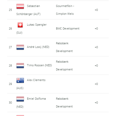
Sebastian
Gourmetfein -
25
+0
Simplon Wels
Schönberger (AUT)
Lukas Spengler
26
BMC Development
+0
(SUI)
Rabobank
André Looij (NED)
27
+0
Development
Rabobank
Timo Roosen (NED)
28
+0
Development
Alex Clements
29
+0
(AUS)
Emiel Dolfsma
Rabobank
30
+0
Development
(NED)