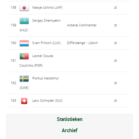
158
Naoya Uchino (JAP)
zt
Sergey Shemyakin
159
Astana Continental
zt
(KAZ)
160
Sven Fritsch (LUX)
Differdange - Lösch
zt
Leonel Sousa
161
zt
Coutinho (POR)
Pontus Kastemyr
162
zt
(SWE)
163
Lars Schnyder (SUI)
zt
Statistieken
Archief