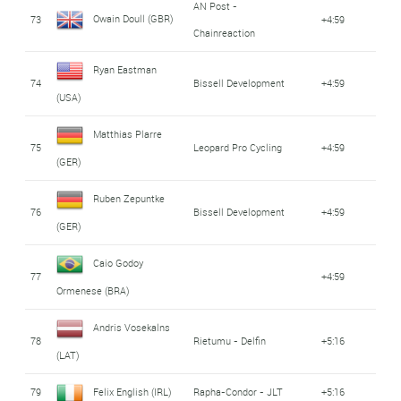
AN Post -
Owain Doull (GBR)
73
+4:59
Chainreaction
Ryan Eastman
74
Bissell Development
+4:59
(USA)
Matthias Plarre
75
Leopard Pro Cycling
+4:59
(GER)
Ruben Zepuntke
76
Bissell Development
+4:59
(GER)
Caio Godoy
77
+4:59
Ormenese (BRA)
Andris Vosekalns
78
Rietumu - Delfin
+5:16
(LAT)
79
Felix English (IRL)
Rapha-Condor - JLT
+5:16