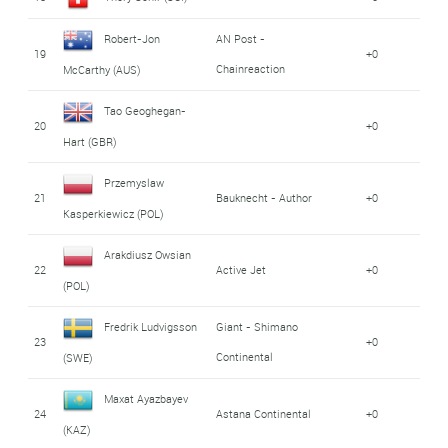
Robert-Jon
AN Post -
19
+0
Chainreaction
McCarthy (AUS)
Tao Geoghegan-
20
+0
Hart (GBR)
Przemyslaw
21
Bauknecht - Author
+0
Kasperkiewicz (POL)
Arakdiusz Owsian
22
Active Jet
+0
(POL)
Fredrik Ludvigsson
Giant - Shimano
23
+0
Continental
(SWE)
Maxat Ayazbayev
24
Astana Continental
+0
(KAZ)