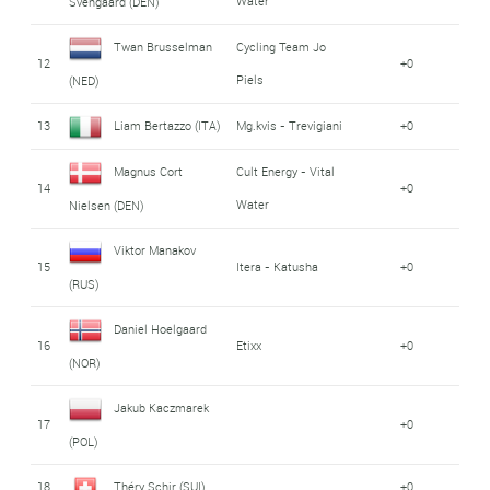
Water
Svengaard (DEN)
Twan Brusselman
Cycling Team Jo
12
+0
Piels
(NED)
13
Liam Bertazzo (ITA)
Mg.kvis - Trevigiani
+0
Magnus Cort
Cult Energy - Vital
14
+0
Water
Nielsen (DEN)
Viktor Manakov
15
Itera - Katusha
+0
(RUS)
Daniel Hoelgaard
16
Etixx
+0
(NOR)
Jakub Kaczmarek
17
+0
(POL)
18
Théry Schir (SUI)
+0