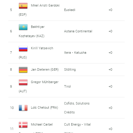
Mikel Aristi Gardoki
5
Euskadi
+0
(ESP)
Bakhtiyar
6
Astana Continental
+0
Kozhatayev (KAZ)
Kirill Yatsevich
7
Itera - Katusha
+0
(RUS)
8
Jan Dieteren (GER)
Stölting
+0
Gregor Mühlberger
9
Tirol
+0
(AUT)
Cofidis, Solutions
Loïc Chetout (FRA)
10
+0
Crédits
Michael Carbel
Cult Energy - Vital
11
+0