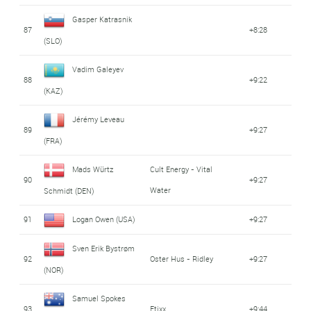
Gasper Katrasnik
87
+8:28
(SLO)
Vadim Galeyev
88
+9:22
(KAZ)
Jérémy Leveau
89
+9:27
(FRA)
Mads Würtz
Cult Energy - Vital
90
+9:27
Water
Schmidt (DEN)
91
Logan Owen (USA)
+9:27
Sven Erik Bystrøm
92
Oster Hus - Ridley
+9:27
(NOR)
Samuel Spokes
93
Etixx
+9:44