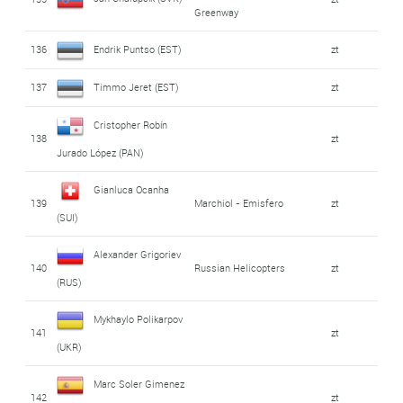
Greenway
136
Endrik Puntso (EST)
zt
137
Timmo Jeret (EST)
zt
Cristopher Robín
138
zt
Jurado López (PAN)
Gianluca Ocanha
139
Marchiol - Emisfero
zt
(SUI)
Alexander Grigoriev
140
Russian Helicopters
zt
(RUS)
Mykhaylo Polikarpov
141
zt
(UKR)
Marc Soler Gimenez
142
zt