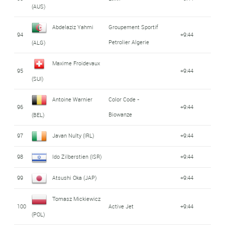
(AUS)
Abdelaziz Yahmi
Groupement Sportif
94
+9:44
Petrolier Algerie
(ALG)
Maxime Froidevaux
95
+9:44
(SUI)
Antoine Warnier
Color Code -
96
+9:44
Biowanze
(BEL)
97
Javan Nulty (IRL)
+9:44
98
Ido Zilberstien (ISR)
+9:44
99
Atsushi Oka (JAP)
+9:44
Tomasz Mickiewicz
100
Active Jet
+9:44
(POL)