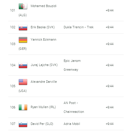
Mohamed Bouzidi
101
+9:44
(ALG)
102
Erik Baska (SVK)
Dukla Trencin - Trek
+9:44
Yannick Eckmann
103
+9:44
(GER)
Epic Janom
Juraj Lajcha (SVK)
104
+9:44
Greenway
Alexandre Darville
105
+9:44
(USA)
AN Post -
Ryan Mullen (IRL)
106
+9:44
Chainreaction
107
David Per (SLO)
Adria Mobil
+9:44