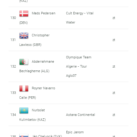
(KAZ)
Mads Pedersen
Cult Energy - Vital
130
zt
Water
(DEN)
Christopher
131
zt
Lawless (GBR)
Olympique Team
Abderrahmane
132
Algerie - Tour
zt
Bechlagheme (ALG)
Aglo37
Royner Navarro
133
zt
Calle (PER)
Nurbolat
134
Astana Continental
zt
Kulimbetov (KAZ)
Epic Janom
Ján Chalupcík (SVK)
135
zt