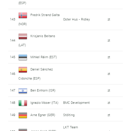
(ESP)
Fredrik Strand Galta
143
Oster Hus - Ridley
zt
(NOR)
Krisjanis Beitans
144
zt
(LAT)
145
Mihkel Räim (EST)
zt
Daniel Sánchez
146
zt
Cidoncha (ESP)
147
Ben Einhorn (ISR)
zt
148
Ignazio Moser (ITA)
BMC Development
zt
149
Arne Egner (GER)
Stölting
zt
LKT Team