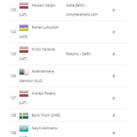
Kaspars Sergis
Alpha Baltic -
123
zt
UnityMarathons.com
(LAT)
Roman Lutsyshyn
124
zt
(UKR)
Krists Neilands
125
Rietumu - Delfin
zt
(LAT)
Abderrahmane
126
zt
Mansouri (ALG)
Andrejs Podans
127
zt
(LAT)
128
Edvin Tholin (SWE)
zt
Galym Akhmetov
129
zt