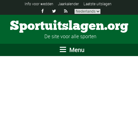
Info voor wedden
Jaarkalender
Laatste uitslagen



Sportuitslagen.org
De site voor alle sporten
Menu