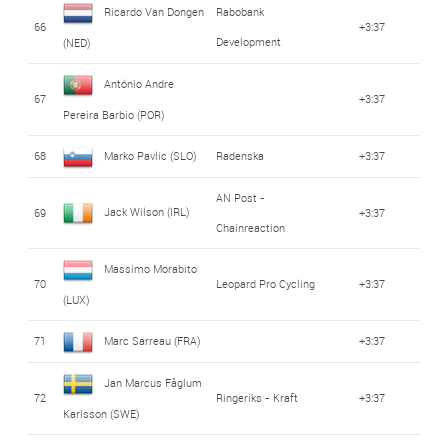
Ricardo Van Dongen
Rabobank
66
+3:37
Development
(NED)
António Andre
67
+3:37
Pereira Barbio (POR)
68
Marko Pavlic (SLO)
Radenska
+3:37
AN Post -
Jack Wilson (IRL)
69
+3:37
Chainreaction
Massimo Morabito
70
Leopard Pro Cycling
+3:37
(LUX)
71
Marc Sarreau (FRA)
+3:37
Jan Marcus Fåglum
72
Ringeriks - Kraft
+3:37
Karlsson (SWE)