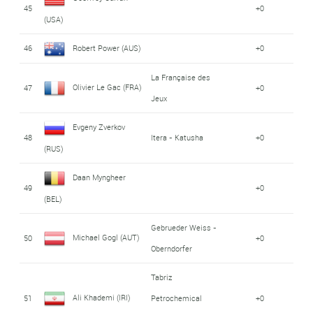
45
+0
(USA)
46
Robert Power (AUS)
+0
La Française des
Olivier Le Gac (FRA)
47
+0
Jeux
Evgeny Zverkov
48
Itera - Katusha
+0
(RUS)
Daan Myngheer
49
+0
(BEL)
Gebrueder Weiss -
Michael Gogl (AUT)
50
+0
Oberndorfer
Tabriz
Ali Khademi (IRI)
51
Petrochemical
+0