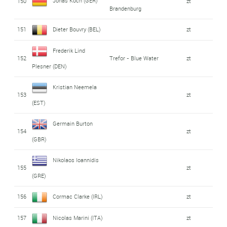
Jonas Koch (GER)
150
zt
Brandenburg
151
Dieter Bouvry (BEL)
zt
Frederik Lind
152
Trefor - Blue Water
zt
Plesner (DEN)
Kristian Neemela
153
zt
(EST)
Germain Burton
154
zt
(GBR)
Nikolaos Ioannidis
155
zt
(GRE)
156
Cormac Clarke (IRL)
zt
157
Nicolas Marini (ITA)
zt