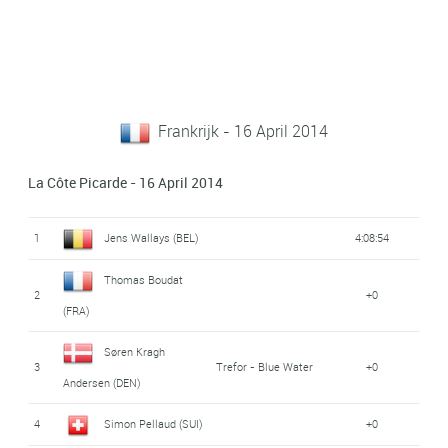
Frankrijk - 16 April 2014
La Côte Picarde - 16 April 2014
1
Jens Wallays (BEL)
4:08:54
Thomas Boudat
2
+0
(FRA)
Søren Kragh
3
Trefor - Blue Water
+0
Andersen (DEN)
4
Simon Pellaud (SUI)
+0