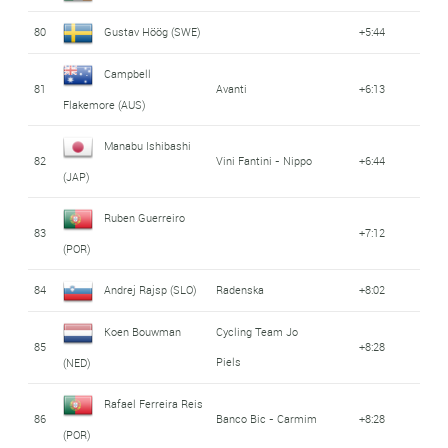
80
Gustav Höög (SWE)
+5:44
Campbell
81
Avanti
+6:13
Flakemore (AUS)
Manabu Ishibashi
82
Vini Fantini - Nippo
+6:44
(JAP)
Ruben Guerreiro
83
+7:12
(POR)
84
Andrej Rajsp (SLO)
Radenska
+8:02
Koen Bouwman
Cycling Team Jo
85
+8:28
Piels
(NED)
Rafael Ferreira Reis
86
Banco Bic - Carmim
+8:28
(POR)