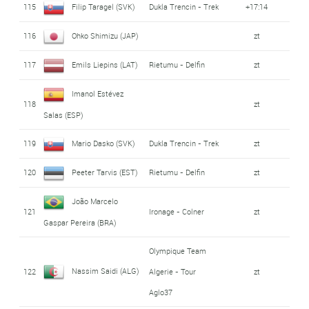
115
Filip Taragel (SVK)
Dukla Trencin - Trek
+17:14
116
Ohko Shimizu (JAP)
zt
117
Emils Liepins (LAT)
Rietumu - Delfin
zt
Imanol Estévez
118
zt
Salas (ESP)
119
Mario Dasko (SVK)
Dukla Trencin - Trek
zt
120
Peeter Tarvis (EST)
Rietumu - Delfin
zt
João Marcelo
121
Ironage - Colner
zt
Gaspar Pereira (BRA)
Olympique Team
Nassim Saidi (ALG)
122
Algerie - Tour
zt
Aglo37