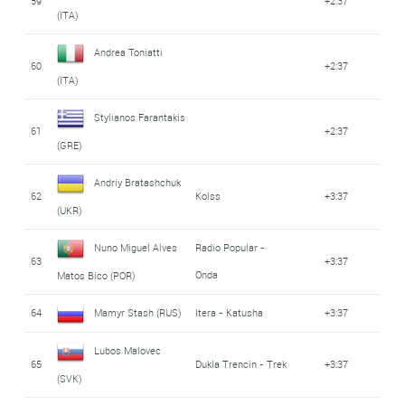
59
+2:37
(ITA)
Andrea Toniatti
60
+2:37
(ITA)
Stylianos Farantakis
61
+2:37
(GRE)
Andriy Bratashchuk
62
Kolss
+3:37
(UKR)
Nuno Miguel Alves
Radio Popular -
63
+3:37
Onda
Matos Bico (POR)
64
Mamyr Stash (RUS)
Itera - Katusha
+3:37
Lubos Malovec
65
Dukla Trencin - Trek
+3:37
(SVK)