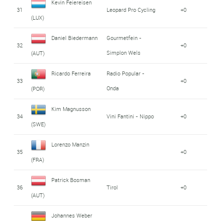
Kevin Feiereisen
31
Leopard Pro Cycling
+0
(LUX)
Daniel Biedermann
Gourmetfein -
32
+0
Simplon Wels
(AUT)
Ricardo Ferreira
Radio Popular -
33
+0
Onda
(POR)
Kim Magnusson
34
Vini Fantini - Nippo
+0
(SWE)
Lorenzo Manzin
35
+0
(FRA)
Patrick Bosman
36
Tirol
+0
(AUT)
Johannes Weber