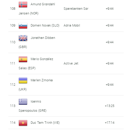
Amund Grøndahl
108
Sparebanken Sør
+9:44
Jansen (NOR)
109
Domen Novak (SLO)
Adria Mobil
+9:44
Jonathan Dibben
110
+9:44
(GBR)
Mario González
111
Active Jet
+9:44
Salas (ESP)
Marlen Zmorka
112
+9:44
(UKR)
Ioannis
113
+13:25
Spanopoulos (GRE)
114
Duc Tam Trinh (VIE)
+17:14