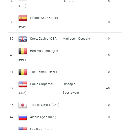
37
Heizomat
+0
(GER)
Héctor Saez Benito
38
+0
(ESP)
39
Scott Davies (GBR)
Madison - Genesis
+0
Bert Van Lerberghe
40
+0
(BEL)
41
Tiesj Benoot (BEL)
+0
Robin Carpenter
Hincapie
42
+0
Sportswear
(USA)
43
Toshiki Omote (JAP)
+0
44
Artem Nych (RUS)
+0
Geoffrey Curran