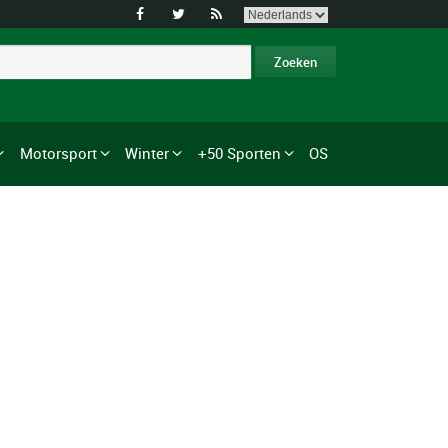



Motorsport
Winter
+50 Sporten
OS