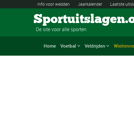
Info voor wedden
Jaarkalender
Laatste uits
Sportuitslagen.
De site voor alle sporten
Home
Voetbal
Veldrijden
Wielrenn