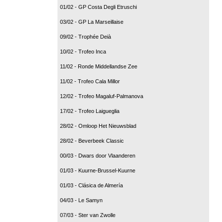
01/02 - GP Costa Degli Etruschi
03/02 - GP La Marseillaise
09/02 - Trophée Deià
10/02 - Trofeo Inca
11/02 - Ronde Middellandse Zee
11/02 - Trofeo Cala Millor
12/02 - Trofeo Magaluf-Palmanova
17/02 - Trofeo Laigueglia
28/02 - Omloop Het Nieuwsblad
28/02 - Beverbeek Classic
00/03 - Dwars door Vlaanderen
01/03 - Kuurne-Brussel-Kuurne
01/03 - Clásica de Almería
04/03 - Le Samyn
07/03 - Ster van Zwolle