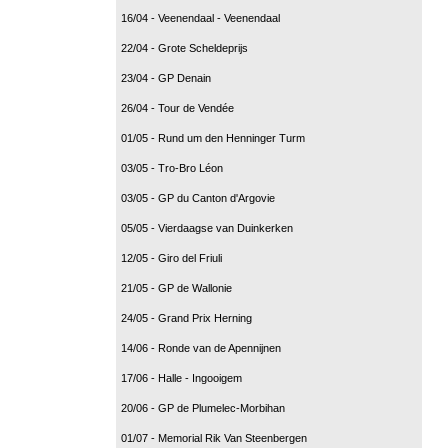
16/04 - Veenendaal - Veenendaal
22/04 - Grote Scheldeprijs
23/04 - GP Denain
26/04 - Tour de Vendée
01/05 - Rund um den Henninger Turm
03/05 - Tro-Bro Léon
03/05 - GP du Canton d'Argovie
05/05 - Vierdaagse van Duinkerken
12/05 - Giro del Friuli
21/05 - GP de Wallonie
24/05 - Grand Prix Herning
14/06 - Ronde van de Apennijnen
17/06 - Halle - Ingooigem
20/06 - GP de Plumelec-Morbihan
01/07 - Memorial Rik Van Steenbergen