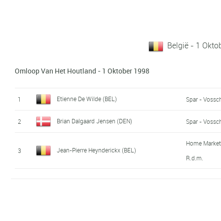
België - 1 Okto
Omloop Van Het Houtland - 1 Oktober 1998
Etienne De Wilde (BEL)
1
Spar - Voss
Brian Dalgaard Jensen (DEN)
2
Spar - Voss
Home Market -
Jean-Pierre Heynderickx (BEL)
3
R.d.m.