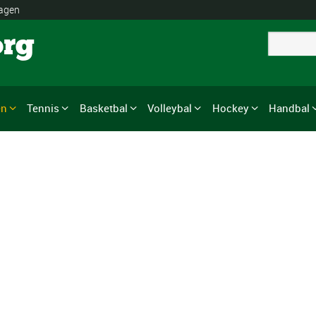
lagen
org
en
Tennis
Basketbal
Volleybal
Hockey
Handbal