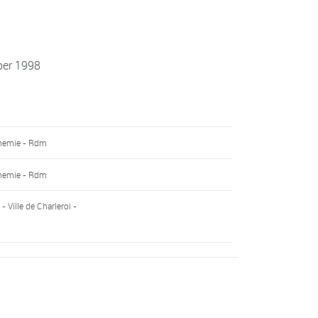
ber 1998
chemie - Rdm
chemie - Rdm
 Ville de Charleroi -