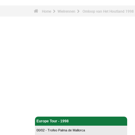
Home
Wielrennen
Omloop van Het Houtland 1998 -
Wielrennen - Home
Europe Tour - 1998
00/02 - Trofeo Palma de Mallorca