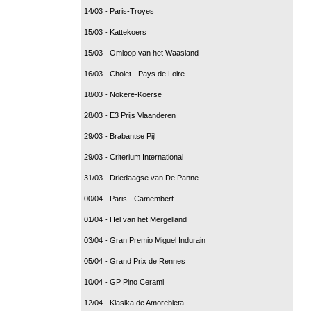
14/03 - Paris-Troyes
15/03 - Kattekoers
15/03 - Omloop van het Waasland
16/03 - Cholet - Pays de Loire
18/03 - Nokere-Koerse
28/03 - E3 Prijs Vlaanderen
29/03 - Brabantse Pijl
29/03 - Criterium International
31/03 - Driedaagse van De Panne
00/04 - Paris - Camembert
01/04 - Hel van het Mergelland
03/04 - Gran Premio Miguel Indurain
05/04 - Grand Prix de Rennes
10/04 - GP Pino Cerami
12/04 - Klasika de Amorebieta