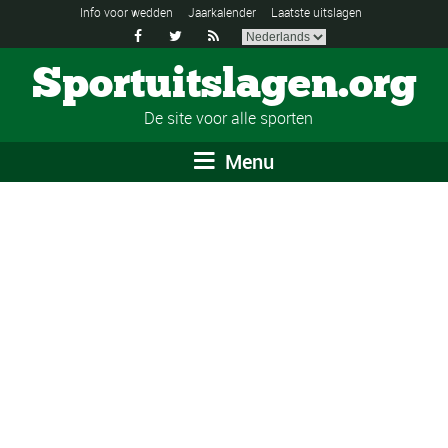
Info voor wedden
Jaarkalender
Laatste uitslagen



Sportuitslagen.org
De site voor alle sporten
Menu