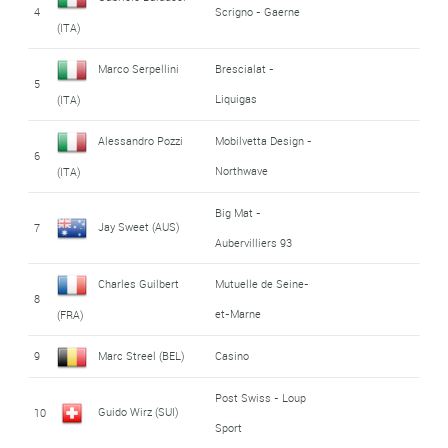
4
Scrigno - Gaerne
(ITA)
Marco Serpellini
Brescialat -
5
Liquigas
(ITA)
Alessandro Pozzi
Mobilvetta Design -
6
Northwave
(ITA)
Big Mat -
Jay Sweet (AUS)
7
Aubervilliers 93
Charles Guilbert
Mutuelle de Seine-
8
et-Marne
(FRA)
9
Marc Streel (BEL)
Casino
Post Swiss - Loup
Guido Wirz (SUI)
10
Sport