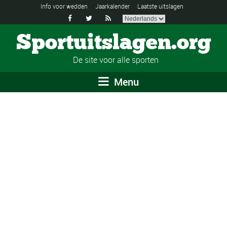
Info voor wedden
Jaarkalender
Laatste uitslagen



Sportuitslagen.org
De site voor alle sporten
Menu