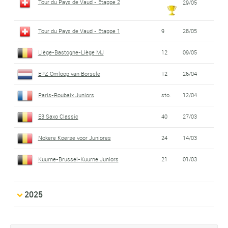
Tour du Pays de Vaud - Etappe 2
29/05
Tour du Pays de Vaud - Etappe 1
9
28/05
Liège-Bastogne-Liège MJ
12
09/05
EPZ Omloop van Borsele
12
26/04
Paris-Roubaix Juniors
sto.
12/04
E3 Saxo Classic
40
27/03
Nokere Koerse voor Juniores
24
14/03
Kuurne-Brussel-Kuurne Juniors
21
01/03
2025