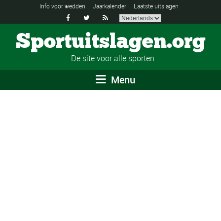
Info voor wedden
Jaarkalender
Laatste uitslagen



Sportuitslagen.org
De site voor alle sporten
Menu