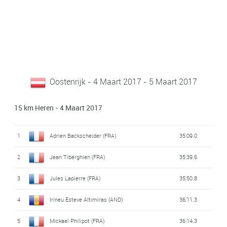
Oostenrijk - 4 Maart 2017 - 5 Maart 2017
15 km Heren - 4 Maart 2017
1
Adrien Backscheider (FRA)
35:09.0
2
Jean Tiberghien (FRA)
35:39.6
3
Jules Lapierre (FRA)
35:50.8
4
Irineu Esteve Altimiras (AND)
36:11.3
5
Mickael Philipot (FRA)
36:14.3