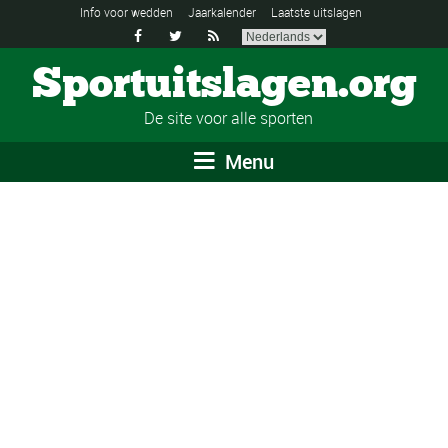
Info voor wedden
Jaarkalender
Laatste uitslagen



Sportuitslagen.org
De site voor alle sporten
Menu