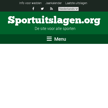
Info voor wedden
Jaarkalender
Laatste uitslagen



Sportuitslagen.org
De site voor alle sporten
Menu