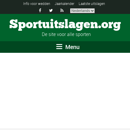
Info voor wedden
Jaarkalender
Laatste uitslagen



Sportuitslagen.org
De site voor alle sporten
Menu