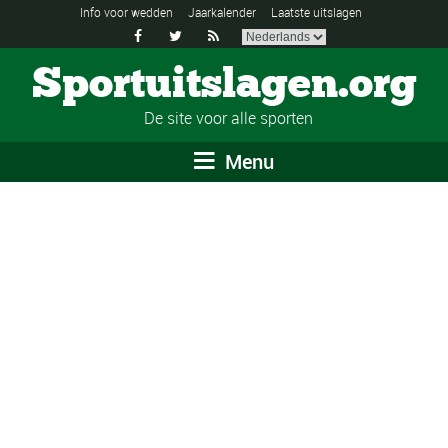
Info voor wedden
Jaarkalender
Laatste uitslagen



Sportuitslagen.org
De site voor alle sporten
Menu