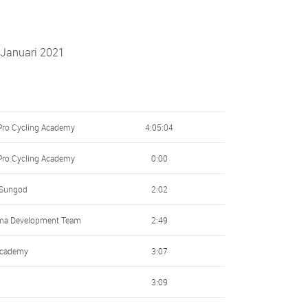
 Januari 2021
Pro Cycling Academy
4:05:04
Pro Cycling Academy
0:00
 Sungod
2:02
ma Development Team
2:49
Academy
3:07
3:09