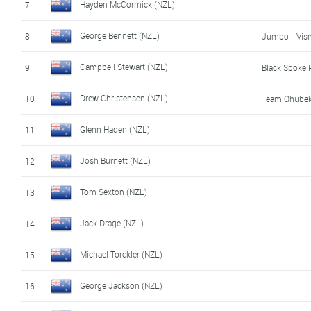
Hayden McCormick (NZL)
7
George Bennett (NZL)
8
Jumbo - Vis
Campbell Stewart (NZL)
9
Black Spoke 
Drew Christensen (NZL)
10
Team Qhube
Glenn Haden (NZL)
11
Josh Burnett (NZL)
12
Tom Sexton (NZL)
13
Jack Drage (NZL)
14
Michael Torckler (NZL)
15
George Jackson (NZL)
16