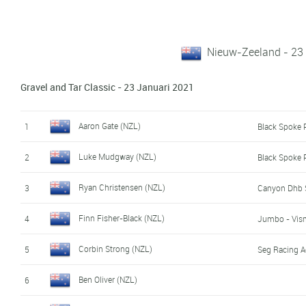
Nieuw-Zeeland - 23
Gravel and Tar Classic - 23 Januari 2021
Aaron Gate (NZL)
1
Black Spoke 
Luke Mudgway (NZL)
2
Black Spoke 
Ryan Christensen (NZL)
3
Canyon Dhb
Finn Fisher-Black (NZL)
4
Jumbo - Vis
Corbin Strong (NZL)
5
Seg Racing 
Ben Oliver (NZL)
6