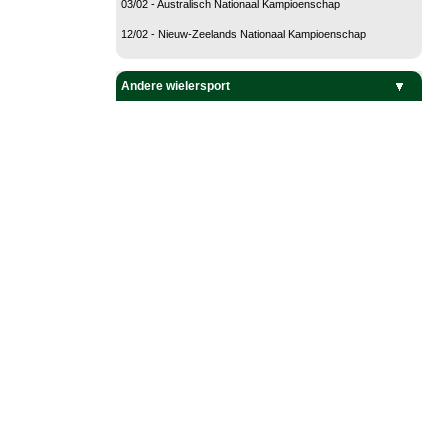
03/02 - Australisch Nationaal Kampioenschap
12/02 - Nieuw-Zeelands Nationaal Kampioenschap
Andere wielersport
Baanwielrennen
BMX
Mountain Bike
Veldrijden