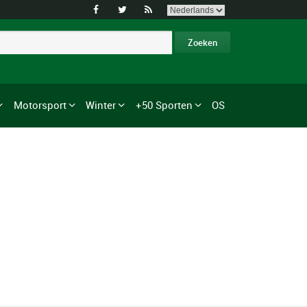



Motorsport
Winter
+50 Sporten
OS