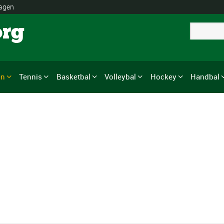
lagen
org
en
Tennis
Basketbal
Volleybal
Hockey
Handbal