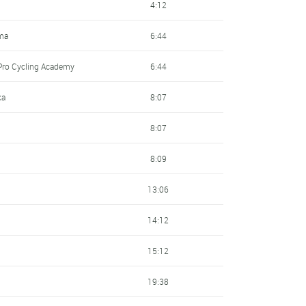
4:12
ma
6:44
Pro Cycling Academy
6:44
ka
8:07
8:07
8:09
13:06
14:12
15:12
19:38