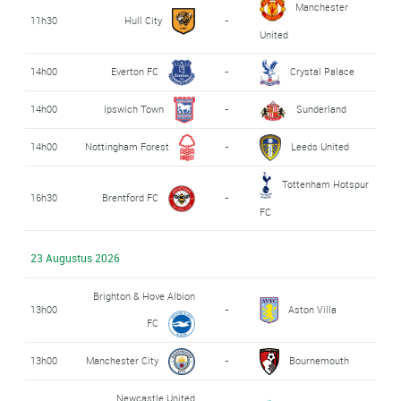
Manchester
11h30
Hull City
-
United
14h00
Everton FC
-
Crystal Palace
14h00
Ipswich Town
-
Sunderland
14h00
Nottingham Forest
-
Leeds United
Tottenham Hotspur
16h30
Brentford FC
-
FC
23 Augustus 2026
Brighton & Hove Albion
13h00
-
Aston Villa
FC
13h00
Manchester City
-
Bournemouth
Newcastle United