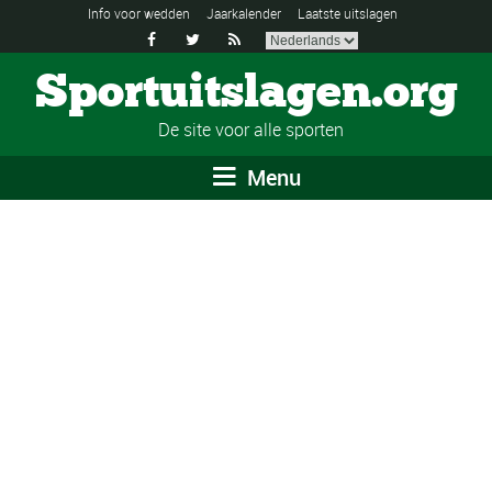
Info voor wedden
Jaarkalender
Laatste uitslagen



Sportuitslagen.org
De site voor alle sporten
Menu