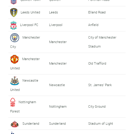
Leeds United
Leeds
Elland Road
Liverpool FC
Liverpool
Anfield
Manchester
City of Manchester
Manchester
Stadium
City
Manchester
Manchester
Old Trafford
United
Newcastle
Newcastle
St. James' Park
United
Nottingham
Nottingham
City Ground
Forest
Sunderland
Sunderland
Stadium of Light