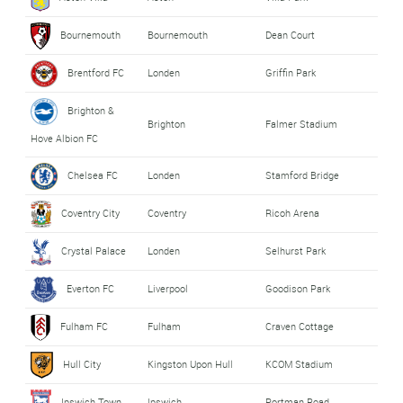
Bournemouth
Bournemouth
Dean Court
Brentford FC
Londen
Griffin Park
Brighton &
Brighton
Falmer Stadium
Hove Albion FC
Chelsea FC
Londen
Stamford Bridge
Coventry City
Coventry
Ricoh Arena
Crystal Palace
Londen
Selhurst Park
Everton FC
Liverpool
Goodison Park
Fulham FC
Fulham
Craven Cottage
Hull City
Kingston Upon Hull
KCOM Stadium
Ipswich Town
Ipswich
Portman Road