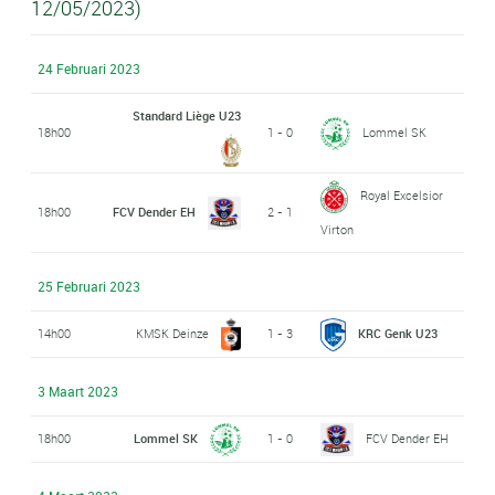
12/05/2023)
24 Februari 2023
Standard Liège U23
18h00
1 - 0
Lommel SK
Royal Excelsior
18h00
FCV Dender EH
2 - 1
Virton
25 Februari 2023
14h00
KMSK Deinze
1 - 3
KRC Genk U23
3 Maart 2023
18h00
Lommel SK
1 - 0
FCV Dender EH