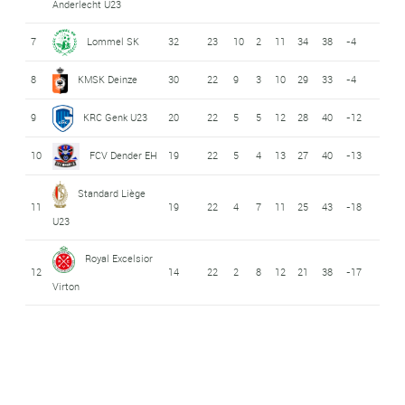
Anderlecht U23
7
Lommel SK
32
23
10
2
11
34
38
-4
8
KMSK Deinze
30
22
9
3
10
29
33
-4
9
KRC Genk U23
20
22
5
5
12
28
40
-12
10
FCV Dender EH
19
22
5
4
13
27
40
-13
Standard Liège
11
19
22
4
7
11
25
43
-18
U23
Royal Excelsior
12
14
22
2
8
12
21
38
-17
Virton