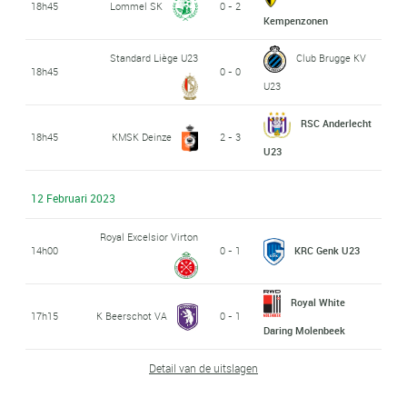
18h45
Lommel SK
0 - 2
Kempenzonen
Standard Liège U23
Club Brugge KV
18h45
0 - 0
U23
RSC Anderlecht
18h45
KMSK Deinze
2 - 3
U23
12 Februari 2023
Royal Excelsior Virton
14h00
0 - 1
KRC Genk U23
Royal White
17h15
K Beerschot VA
0 - 1
Daring Molenbeek
Detail van de uitslagen