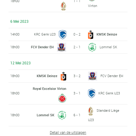
18h00
1 - 1
Virton
6 Mei 2023
14h00
KRC Genk U23
0 - 2
KMSK Deinze
18h00
FCV Dender EH
2 - 1
Lommel SK
12 Mei 2023
18h00
KMSK Deinze
3 - 2
FCV Dender EH
Royal Excelsior Virton
18h00
3 - 1
KRC Genk U23
Standard Liège
18h00
Lommel SK
6 - 1
U23
Detail van de uitslagen