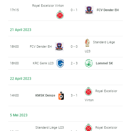
Royal Excelsior Virton
17h15
0 - 1
FCV Dender EH
21 April 2023
Standard Liège
18h00
FCV Dender EH
0 - 0
U23
18h00
KRC Genk U23
2 - 3
Lommel SK
22 April 2023
Royal Excelsior
14h00
KMSK Deinze
3 - 1
Virton
5 Mei 2023
Standard Liège U23
Royal Excelsior