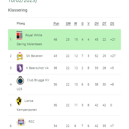
10/02/2023)
Klassering
Ploeg
Pun
GW
W
G
V
DV
DT
DS
Royal White
1
49
23
15
4
4
43
22
+21
Daring Molenbeek
2
SK Beveren
43
22
12
7
3
52
25
+27
3
K Beerschot VA
38
22
12
2
8
33
28
+5
Club Brugge KV
4
36
22
10
6
6
38
30
+8
U23
Lierse
5
36
22
11
3
8
42
42
0
Kempenzonen
RSC
6
34
22
9
7
6
42
35
+7