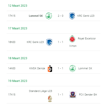
12 Maart 2023
17h15
Lommel SK
2 - 0
KRC Genk U23
17 Maart 2023
Royal Excelsior
18h00
KRC Genk U23
1 - 1
Virton
18 Maart 2023
14h00
KMSK Deinze
1 - 1
Lommel SK
19 Maart 2023
Standard Liège U23
17h15
1 - 1
FCV Dender EH