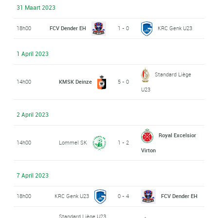
31 Maart 2023
18h00
FCV Dender EH
1 - 0
KRC Genk U23
1 April 2023
Standard Liège
14h00
KMSK Deinze
5 - 0
U23
2 April 2023
Royal Excelsior
14h00
Lommel SK
1 - 2
Virton
7 April 2023
18h00
KRC Genk U23
0 - 4
FCV Dender EH
Standard Liège U23