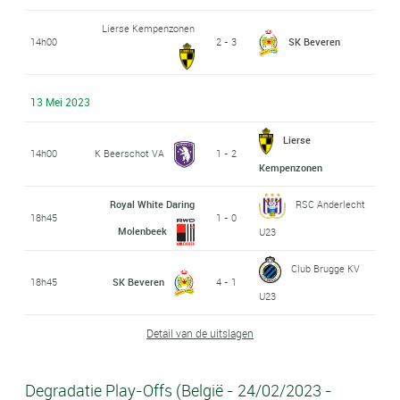
Lierse Kempenzonen
14h00
2 - 3
SK Beveren
13 Mei 2023
Lierse
14h00
K Beerschot VA
1 - 2
Kempenzonen
Royal White Daring
RSC Anderlecht
18h45
1 - 0
Molenbeek
U23
Club Brugge KV
18h45
SK Beveren
4 - 1
U23
Detail van de uitslagen
Degradatie Play-Offs (België - 24/02/2023 -