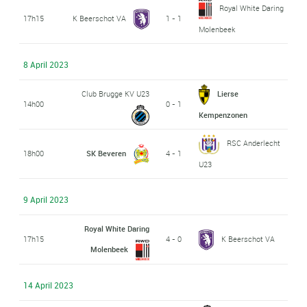
Royal White Daring
17h15
K Beerschot VA
1 - 1
Molenbeek
8 April 2023
Club Brugge KV U23
Lierse
14h00
0 - 1
Kempenzonen
RSC Anderlecht
18h00
SK Beveren
4 - 1
U23
9 April 2023
Royal White Daring
17h15
4 - 0
K Beerschot VA
Molenbeek
14 April 2023