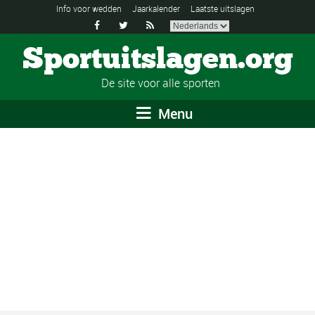
Info voor wedden
Jaarkalender
Laatste uitslagen



Sportuitslagen.org
De site voor alle sporten
Menu