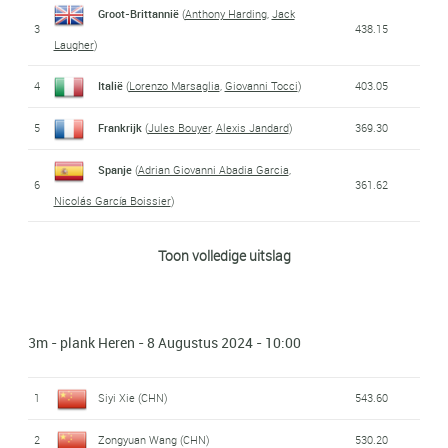
Groot-Brittannië
(
Anthony Harding
,
Jack
3
438.15
Laugher
)
4
Italië
(
Lorenzo Marsaglia
,
Giovanni Tocci
)
403.05
5
Frankrijk
(
Jules Bouyer
,
Alexis Jandard
)
369.30
Spanje
(
Adrian Giovanni Abadia Garcia
,
6
361.62
Nicolás García Boissier
)
7
Oekraïne
(
Oleg Kolodiy
,
Danylo Konovalov
)
348.27
Toon volledige uitslag
Verenigde Staten
(
Tyler Downs
,
Gregory
8
346.08
Duncan
)
3m - plank Heren - 8 Augustus 2024 - 10:00
1
Siyi Xie (CHN)
543.60
2
Zongyuan Wang (CHN)
530.20