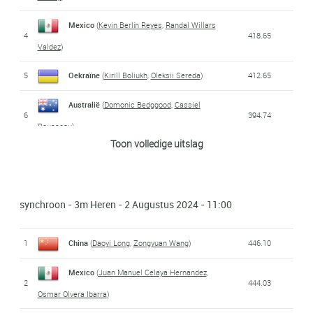
Mexico
(
Kevin Berlín Reyes
,
Randal Willars
4
418.65
Valdez
)
5
Oekraïne
(
Kirill Boliukh
,
Oleksii Sereda
)
412.65
Australië
(
Domonic Bedggood
,
Cassiel
6
394.74
Rousseau
)
Toon volledige uitslag
7
Duitsland
(
Timo Barthel
,
Jaden Eikermann
)
364.41
8
Frankrijk
(
Gary Hunt
,
Loïs Szymczak
)
314.58
synchroon - 3m Heren - 2 Augustus 2024 - 11:00
1
China
(
Daoyi Long
,
Zongyuan Wang
)
446.10
Mexico
(
Juan Manuel Celaya Hernandez
,
2
444.03
Osmar Olvera Ibarra
)