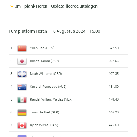
3m - plank Heren - Gedetailleerde uitslagen
10m platform Heren - 10 Augustus 2024 - 15:00
1
Yuan Cao (CHN)
547.50
2
Rikuto Tamai (JAP)
507.65
3
Noah Williams (GBR)
497.35
4
Cassiel Rousseau (AUS)
481.00
5
Randal Willars Valdez (MEX)
478.40
6
Timo Barthel (GER)
446.20
7
Rylan Wiens (CAN)
445.60