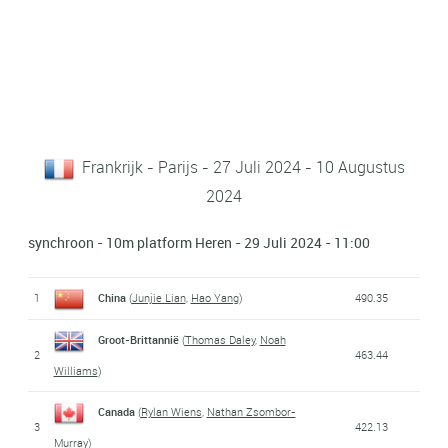
Frankrijk - Parijs - 27 Juli 2024 - 10 Augustus
2024
synchroon - 10m platform Heren - 29 Juli 2024 - 11:00
1
China
(
Junjie Lian
,
Hao Yang
)
490.35
Groot-Brittannië
(
Thomas Daley
,
Noah
2
463.44
Williams
)
Canada
(
Rylan Wiens
,
Nathan Zsombor-
3
422.13
Murray
)