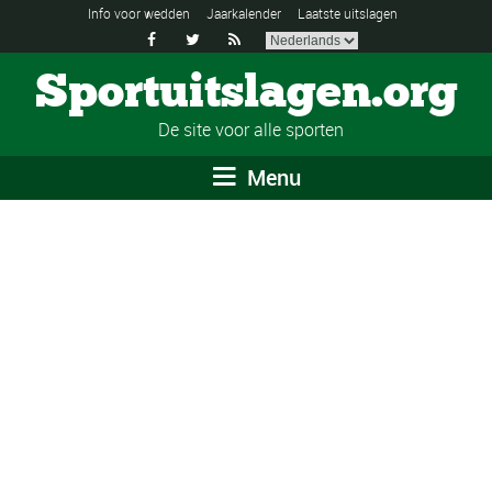
Info voor wedden
Jaarkalender
Laatste uitslagen



Sportuitslagen.org
De site voor alle sporten
Menu