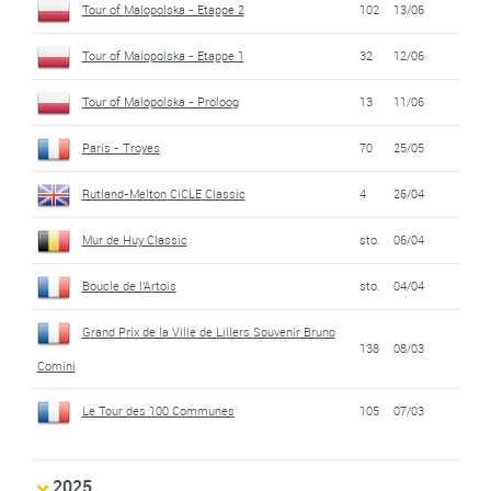
Tour of Malopolska - Etappe 2
102
13/06
Tour of Malopolska - Etappe 1
32
12/06
Tour of Malopolska - Proloog
13
11/06
Paris - Troyes
70
25/05
Rutland-Melton CiCLE Classic
4
26/04
Mur de Huy Classic
sto.
06/04
Boucle de l'Artois
sto.
04/04
Grand Prix de la Ville de Lillers Souvenir Bruno
138
08/03
Comini
Le Tour des 100 Communes
105
07/03
2025