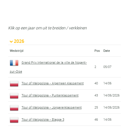
Klik op een jaar om uit te breiden / verkleinen
2026
Wedstrijd
Pos
Date
Grand Prix International de la ville de Nogent-
2
05/07
sur-Oise
Tour of Malopolska - Algemeen klassement
40
14/06
Tour of Malopolska - Puntenklassement
43
14/06/2026
Tour of Malopolska - Jongerenklassement
25
14/06/2026
Tour of Malopolska - Etappe 3
46
14/06