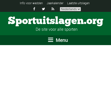
Info voor wedden
Jaarkalender
Laatste uitslagen



Sportuitslagen.org
De site voor alle sporten
Menu