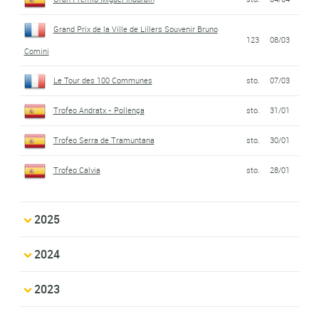
Grand Prix de la Ville de Lillers Souvenir Bruno
123
08/03
Comini
Le Tour des 100 Communes
sto.
07/03
Trofeo Andratx - Pollença
sto.
31/01
Trofeo Serra de Tramuntana
sto.
30/01
Trofeo Calvia
sto.
28/01
2025
2024
2023