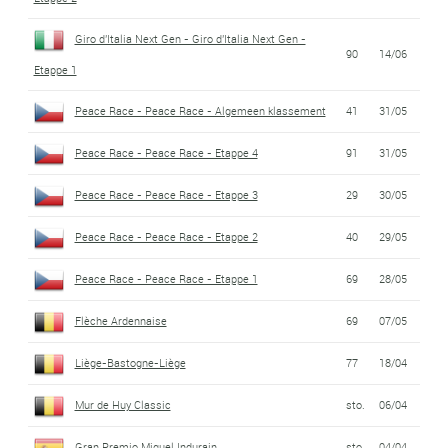
Giro d'Italia Next Gen - Giro d'Italia Next Gen -
90
14/06
Etappe 1
Peace Race - Peace Race - Algemeen klassement
41
31/05
Peace Race - Peace Race - Etappe 4
91
31/05
Peace Race - Peace Race - Etappe 3
29
30/05
Peace Race - Peace Race - Etappe 2
40
29/05
Peace Race - Peace Race - Etappe 1
69
28/05
Flèche Ardennaise
69
07/05
Liège-Bastogne-Liège
77
18/04
Mur de Huy Classic
sto.
06/04
Gran Premio Miguel Indurain
sto.
04/04