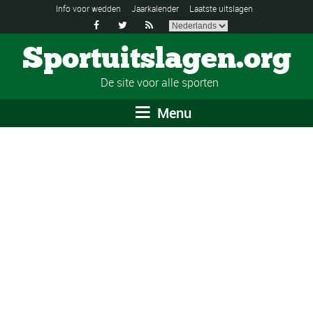
Info voor wedden
Jaarkalender
Laatste uitslagen



Sportuitslagen.org
De site voor alle sporten
Menu