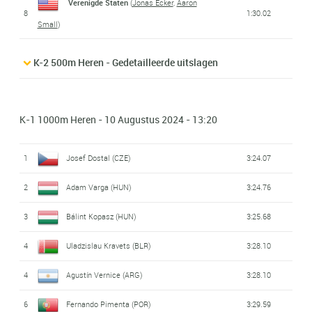
Verenigde Staten
(
Jonas Ecker
,
Aaron
8
1:30.02
Small
)
K-2 500m Heren - Gedetailleerde uitslagen
K-1 1000m Heren - 10 Augustus 2024 - 13:20
1
Josef Dostal (CZE)
3:24.07
2
Adam Varga (HUN)
3:24.76
3
Bálint Kopasz (HUN)
3:25.68
4
Uladzislau Kravets (BLR)
3:28.10
4
Agustín Vernice (ARG)
3:28.10
6
Fernando Pimenta (POR)
3:29.59