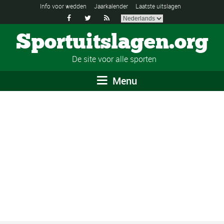
Info voor wedden
Jaarkalender
Laatste uitslagen



Sportuitslagen.org
De site voor alle sporten
Menu