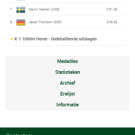
7
Martin Nathell (SWE)
3:31.06
8
Jakob Thordsen (GER)
3:36.82
K-1 1000m Heren - Gedetailleerde uitslagen
Medailles
Statistieken
Archief
Erelijst
Informatie