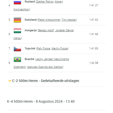
Rusland
(
Zakhar Petrov
,
Alexey
4
1:41.27
Korovashkov
)
5
Duitsland
(
Peter Kretschmer
,
Tim Hecker
)
1:41.62
Hongarije
(
Balázs Adolf
,
Jonatán Dániel
6
1:41.66
Hajdu
)
7
Tsjechië
(
Petr Fuksa
,
Martin Fuksa
)
1:41.83
Brazilië
(
Jacky Jamael Nascimento
8
1:42.58
Godmann
,
Isaquias Queiroz dos Santos
)
C-2 500m Heren - Gedetailleerde uitslagen
K-4 500m Heren - 8 Augustus 2024 - 13:40