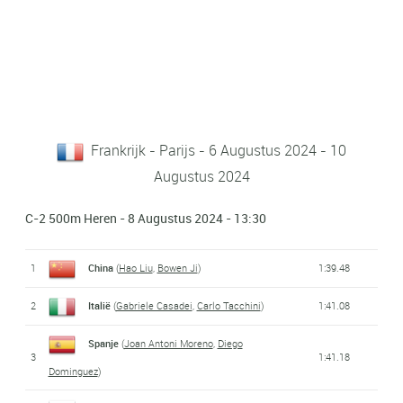
Frankrijk - Parijs - 6 Augustus 2024 - 10
Augustus 2024
C-2 500m Heren - 8 Augustus 2024 - 13:30
1
China
(
Hao Liu
,
Bowen Ji
)
1:39.48
2
Italië
(
Gabriele Casadei
,
Carlo Tacchini
)
1:41.08
Spanje
(
Joan Antoni Moreno
,
Diego
3
1:41.18
Dominguez
)