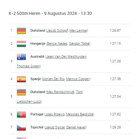
K-2 500m Heren - 9 Augustus 2024 - 13:30
1
Duitsland
(
Jacob Schopf
,
Max Lemke
)
1:26.87
2
Hongarije
(
Bence Nádas
,
Sándor Tótka
)
1:27.15
Australië
(
Jean Van Der Westhuyzen
,
3
1:27.29
Thomas Green
)
4
Spanje
(
Adrian Del Rio
,
Marcus Cooper
)
1:27.38
Duitsland
(
Max Rendschmidt
,
Tom
5
1:27.54
Liebscher-Lucz
)
6
Portugal
(
Joao Ribeiro
,
Messias Baptista
)
1:27.82
7
Tsjechië
(
Jakub Spicar
,
Daniel Havel
)
1:29.29