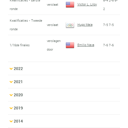
Kwalificaties - Eerste
6-4 2-6 6-
Victor L. Lilov
verslaat
ronde
2
Kwalificaties - Tweede
Hugo Maia
verslaat
7-5 7-5
ronde
verslagen
Emilio Nava
1/16de finales
7-6 7-6
door
2022
2021
2020
2019
2014