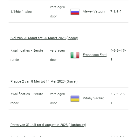
verslagen
Alexey Vatutin
1/16de finales
7-6 6-1
door
Biel van 20 Maart tot 26 Maart 2023 (Indoor)
Kwalificaties - Eerste
verslagen
4-6 6-4 7-
Francesco Forti
ronde
door
5
Prague 2 van 8 Mei tot 14 Mei 2023 (Gravel)
Kwalificaties - Eerste
verslagen
5-7 6-2 6-
Vitaliy Sachko
ronde
door
1
Porto van 31 Juli tot 6 Augustus 2023 (Hardcourt)