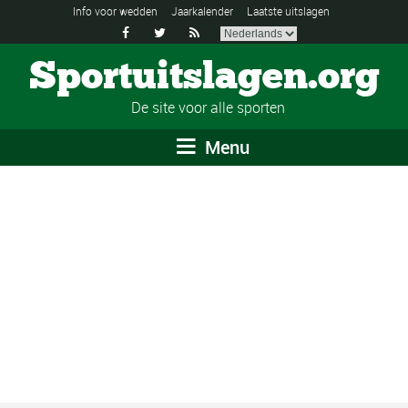
Info voor wedden
Jaarkalender
Laatste uitslagen



Sportuitslagen.org
De site voor alle sporten
Menu