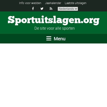
Info voor wedden
Jaarkalender
Laatste uitslagen



Sportuitslagen.org
De site voor alle sporten
Menu