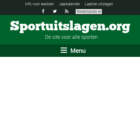
Info voor wedden
Jaarkalender
Laatste uitslagen



Sportuitslagen.org
De site voor alle sporten
Menu