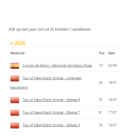
Klik op een jaar om uit te breiden / verkleinen
2026
Wedstrijd
Pos
Date
Circuito de Getxo - Memorial Hermanos Otxoa
10
02/08
Tour of Magnificent Qinghai - Algemeen
33
18/07
klassement
Tour of Magnificent Qinghai - Etappe 8
37
18/07
Tour of Magnificent Qinghai - Etappe 7
81
17/07
Tour of Magnificent Qinghai - Etappe 5
25
15/07