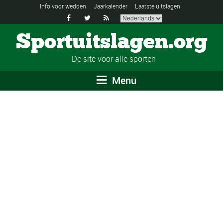
Info voor wedden
Jaarkalender
Laatste uitslagen



Sportuitslagen.org
De site voor alle sporten
Menu