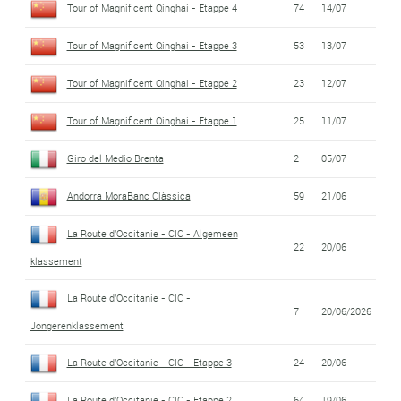
Tour of Magnificent Qinghai - Etappe 4
74
14/07
Tour of Magnificent Qinghai - Etappe 3
53
13/07
Tour of Magnificent Qinghai - Etappe 2
23
12/07
Tour of Magnificent Qinghai - Etappe 1
25
11/07
Giro del Medio Brenta
2
05/07
Andorra MoraBanc Clàssica
59
21/06
La Route d'Occitanie - CIC - Algemeen
22
20/06
klassement
La Route d'Occitanie - CIC -
7
20/06/2026
Jongerenklassement
La Route d'Occitanie - CIC - Etappe 3
24
20/06
La Route d'Occitanie - CIC - Etappe 2
64
19/06