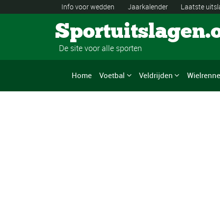
Info voor wedden
Jaarkalender
Laatste uits
Sportuitslagen.
De site voor alle sporten
Home
Voetbal
Veldrijden
Wielrenn