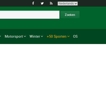



Motorsport
Winter
+50 Sporten
OS