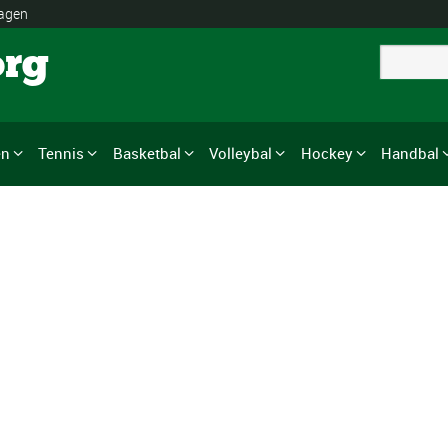
lagen
org
en
Tennis
Basketbal
Volleybal
Hockey
Handbal