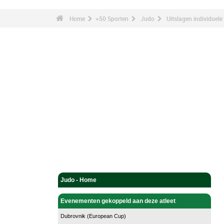
Home
+50 Sporten
Judo
Uitslagen individuele
Judo - Home
Evenementen gekoppeld aan deze atleet
Dubrovnik (European Cup)