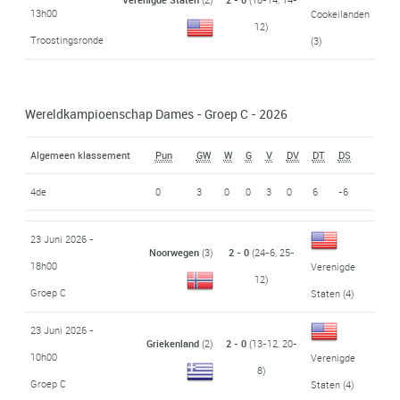
13h00
Cookeilanden
12)
Troostingsronde
(3)
Wereldkampioenschap Dames - Groep C - 2026
Algemeen klassement
Pun
GW
W
G
V
DV
DT
DS
4de
0
3
0
0
3
0
6
-6
23 Juni 2026 -
Noorwegen
(3)
2 - 0
(24-6, 25-
18h00
Verenigde
12)
Groep C
Staten
(4)
23 Juni 2026 -
Griekenland
(2)
2 - 0
(13-12, 20-
10h00
Verenigde
8)
Groep C
Staten
(4)