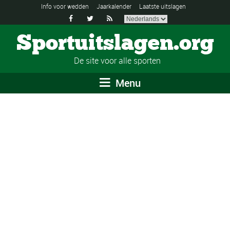
Info voor wedden
Jaarkalender
Laatste uitslagen



Sportuitslagen.org
De site voor alle sporten
Menu