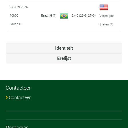
24 Juni 2026 -
10h00
Brazilië
(1)
2 - 0
(23-8, 27-9)
Verenigde
Groep C
Staten
(4)
Identiteit
Erelijst
Contacteer
Contacteer
Postadres