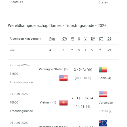
Plaats 13
Staten
Wereldkampioenschap Dames - Troostingsronde - 2026
Algemeen klassement
Pun
GW
W
G
V
DV
DT
DS
2de
4
3
2
0
1
5
2
+3
25 Juni 2026 -
Verenigde Staten
(2)
2 - 0 (forfait)
11h00
(10-0, 10-0)
Benin
(4)
Troostingsronde
25 Juni 2026 -
2 - 1
(16-19, 24-
18h00
Vietnam
(1)
Verenigde
14, 15-14)
Troostingsronde
Staten
(2)
26 Juni 2026 -
Verenigde Staten
(2)
2 - 0
(18-14, 14-