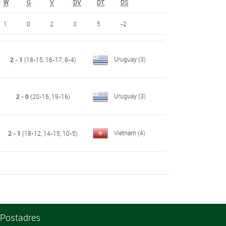
W
G
V
DV
DT
DS
1
0
2
3
5
-2
Uruguay
(3)
2 - 1
(18-15, 16-17, 8-4)
Uruguay
(3)
2 - 0
(20-16, 19-16)
Vietnam
(4)
2 - 1
(18-12, 14-15, 10-5)
Postadres