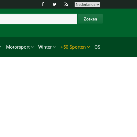



Motorsport
Winter
+50 Sporten
OS