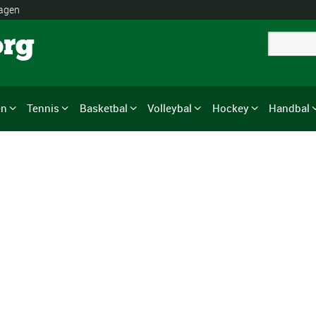
lagen
org
en
Tennis
Basketbal
Volleybal
Hockey
Handbal