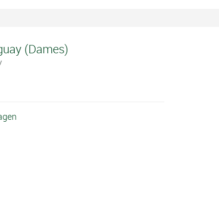
uguay (Dames)
y
lagen