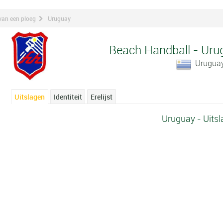
van een ploeg
Uruguay
Beach Handball - Ur
Urugua
Uitslagen
Identiteit
Erelijst
Uruguay - Uits