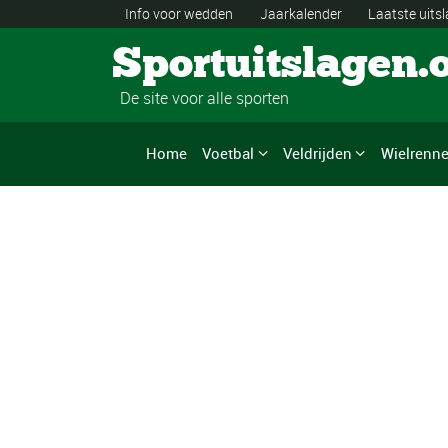
Info voor wedden
Jaarkalender
Laatste uits
Sportuitslagen.
De site voor alle sporten
Home
Voetbal
Veldrijden
Wielrenn