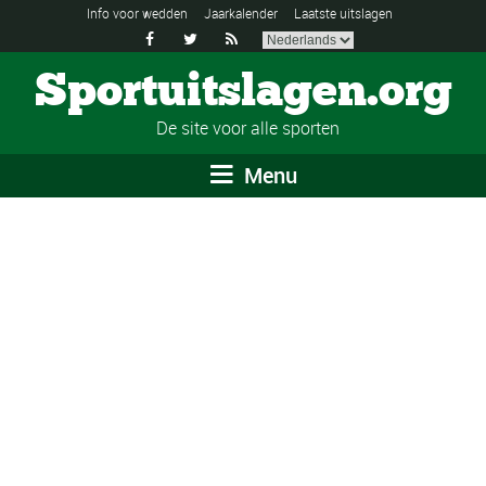
Info voor wedden
Jaarkalender
Laatste uitslagen



Sportuitslagen.org
De site voor alle sporten
Menu