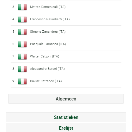
3
Matteo Domenicali (ITA)
4
Francesco Galimberti (ITA)
5
Simone Zanandrea (ITA)
6
Pasquale Lamanna (ITA)
7
Walter Calzoni (ITA)
8
Alessandro Baroni (ITA)
9
Davide Cattaneo (ITA)
Algemeen
Statistieken
Erelijst