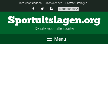
Info voor wedden
Jaarkalender
Laatste uitslagen



Sportuitslagen.org
De site voor alle sporten
Menu