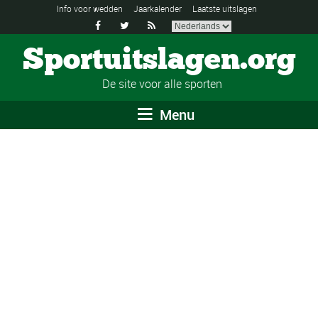
Info voor wedden
Jaarkalender
Laatste uitslagen



Sportuitslagen.org
De site voor alle sporten
Menu