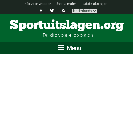
Info voor wedden
Jaarkalender
Laatste uitslagen



Sportuitslagen.org
De site voor alle sporten
Menu