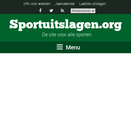
Info voor wedden
Jaarkalender
Laatste uitslagen



Sportuitslagen.org
De site voor alle sporten
Menu