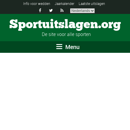
Info voor wedden
Jaarkalender
Laatste uitslagen



Sportuitslagen.org
De site voor alle sporten
Menu