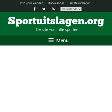
Info voor wedden
Jaarkalender
Laatste uitslagen



Sportuitslagen.org
De site voor alle sporten
Menu