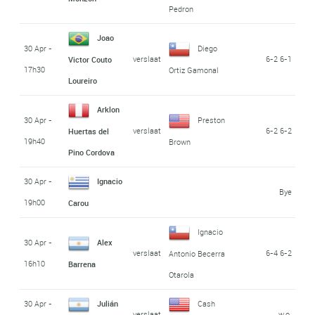
Pedron
Joao
30 Apr -
Diego
verslaat
6-2 6-1
Victor Couto
17h30
Ortiz Gamonal
Loureiro
Arklon
30 Apr -
Preston
verslaat
6-2 6-2
Huertas del
19h40
Brown
Pino Cordova
30 Apr -
Ignacio
Bye
19h00
Carou
Ignacio
30 Apr -
Alex
verslaat
6-4 6-2
Antonio Becerra
16h10
Barrena
Otarola
30 Apr -
Julián
Cash
verslaat
w.o.