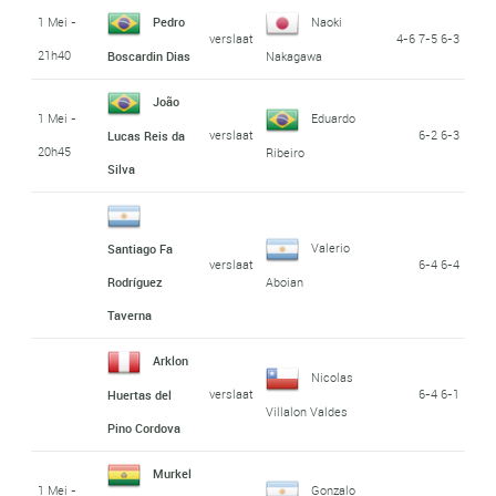
1 Mei -
Pedro
Naoki
verslaat
4-6 7-5 6-3
21h40
Boscardin Dias
Nakagawa
João
1 Mei -
Eduardo
verslaat
6-2 6-3
Lucas Reis da
20h45
Ribeiro
Silva
Valerio
Santiago Fa
verslaat
6-4 6-4
Rodríguez
Aboian
Taverna
Arklon
Nicolas
verslaat
6-4 6-1
Huertas del
Villalon Valdes
Pino Cordova
Murkel
1 Mei -
Gonzalo