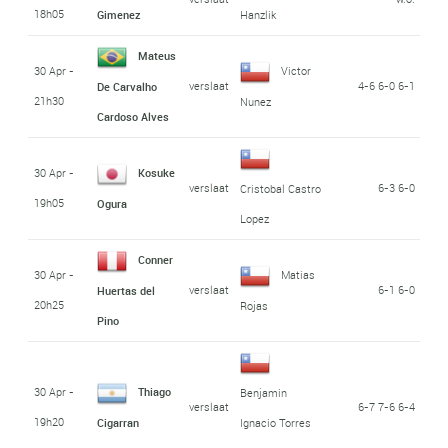
18h05
Gimenez
Hanzlik
Mateus
30 Apr -
Victor
verslaat
4-6 6-0 6-1
De Carvalho
21h30
Nunez
Cardoso Alves
30 Apr -
Kosuke
verslaat
6-3 6-0
Cristobal Castro
19h05
Ogura
Lopez
Conner
30 Apr -
Matias
verslaat
6-1 6-0
Huertas del
20h25
Rojas
Pino
30 Apr -
Thiago
Benjamin
verslaat
6-7 7-6 6-4
19h20
Cigarran
Ignacio Torres