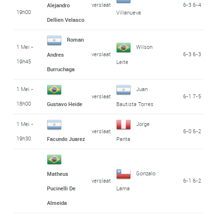
verslaat
6-3 6-4
Alejandro
19h00
Villanueva
Dellien Velasco
Roman
1 Mei -
Wilson
verslaat
6-3 6-3
Andres
19h45
Leite
Burruchaga
1 Mei -
Juan
verslaat
6-1 7-5
18h00
Gustavo Heide
Bautista Torres
1 Mei -
Jorge
verslaat
6-0 6-2
19h30
Facundo Juarez
Panta
Gonzalo
Matheus
verslaat
6-1 6-2
Pucinelli De
Lama
Almeida