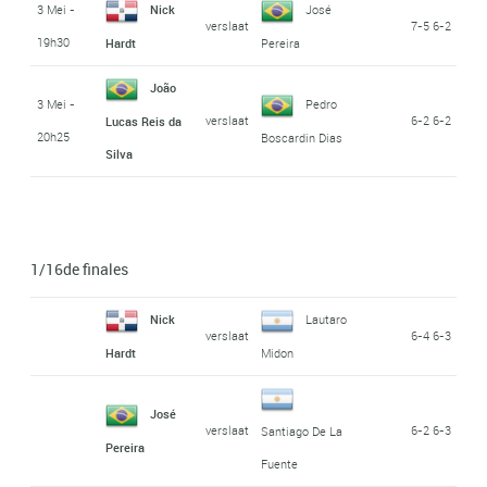
3 Mei -
Nick
José
verslaat
7-5 6-2
19h30
Hardt
Pereira
João
3 Mei -
Pedro
verslaat
6-2 6-2
Lucas Reis da
20h25
Boscardin Dias
Silva
1/16de finales
Nick
Lautaro
verslaat
6-4 6-3
Hardt
Midon
José
verslaat
6-2 6-3
Santiago De La
Pereira
Fuente