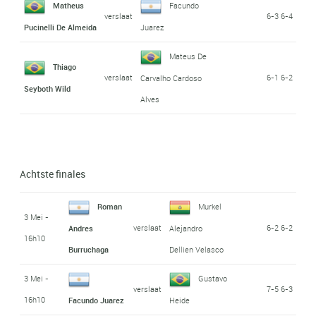
Matheus
Facundo
verslaat
6-3 6-4
Pucinelli De Almeida
Juarez
Mateus De
Thiago
verslaat
6-1 6-2
Carvalho Cardoso
Seyboth Wild
Alves
Achtste finales
Roman
Murkel
3 Mei -
verslaat
6-2 6-2
Andres
Alejandro
16h10
Burruchaga
Dellien Velasco
3 Mei -
Gustavo
verslaat
7-5 6-3
16h10
Facundo Juarez
Heide