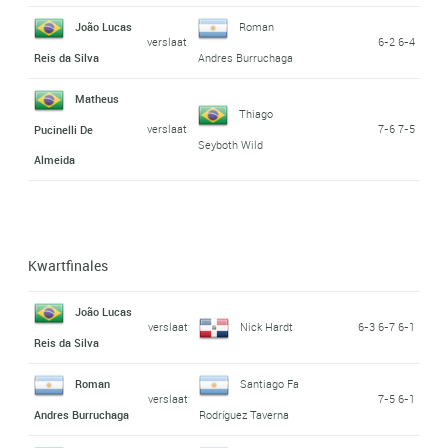
João Lucas
Roman
verslaat
6-2 6-4
Reis da Silva
Andres Burruchaga
Matheus
Thiago
verslaat
7-6 7-5
Pucinelli De
Seyboth Wild
Almeida
Kwartfinales
João Lucas
verslaat
Nick Hardt
6-3 6-7 6-1
Reis da Silva
Roman
Santiago Fa
verslaat
7-5 6-1
Andres Burruchaga
Rodríguez Taverna