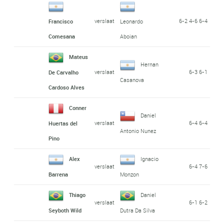
verslaat
6-2 4-6 6-4
Francisco
Leonardo
Comesana
Aboian
Mateus
Hernan
verslaat
6-3 6-1
De Carvalho
Casanova
Cardoso Alves
Conner
Daniel
verslaat
6-4 6-4
Huertas del
Antonio Nunez
Pino
Alex
Ignacio
verslaat
6-4 7-6
Barrena
Monzon
Thiago
Daniel
verslaat
6-1 6-2
Seyboth Wild
Dutra Da Silva