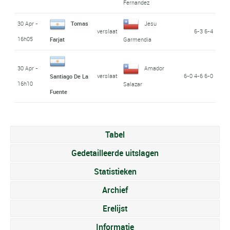
Fernandez
30 Apr -
Tomas
Jesu
verslaat
6-3 6-4
16h05
Farjat
Garmendia
30 Apr -
Amador
verslaat
6-0 4-6 6-0
Santiago De La
16h10
Salazar
Fuente
Tabel
Gedetailleerde uitslagen
Statistieken
Archief
Erelijst
Informatie