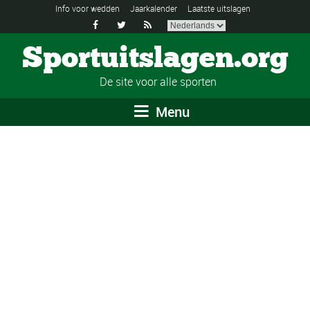
Info voor wedden
Jaarkalender
Laatste uitslagen



Sportuitslagen.org
De site voor alle sporten
Menu