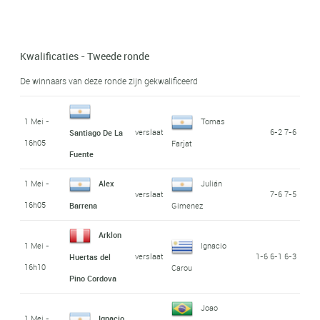
Kwalificaties - Tweede ronde
De winnaars van deze ronde zijn gekwalificeerd
1 Mei -
Tomas
verslaat
6-2 7-6
Santiago De La
16h05
Farjat
Fuente
1 Mei -
Alex
Julián
verslaat
7-6 7-5
16h05
Barrena
Gimenez
Arklon
1 Mei -
Ignacio
verslaat
1-6 6-1 6-3
Huertas del
16h10
Carou
Pino Cordova
Joao
1 Mei -
Ignacio