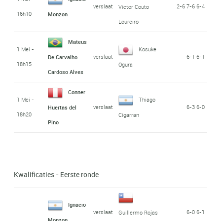
verslaat
2-6 7-6 6-4
Victor Couto
16h10
Monzon
Loureiro
Mateus
1 Mei -
Kosuke
verslaat
6-1 6-1
De Carvalho
18h15
Ogura
Cardoso Alves
Conner
1 Mei -
Thiago
verslaat
6-3 6-0
Huertas del
18h20
Cigarran
Pino
Kwalificaties - Eerste ronde
Ignacio
verslaat
6-0 6-1
Guillermo Rojas
Monzon