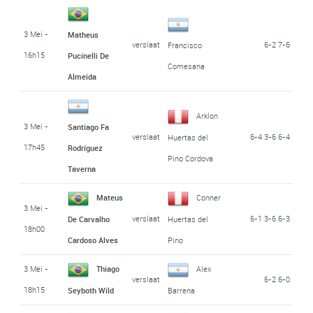
3 Mei -
Matheus
verslaat
6-2 7-6
Francisco
16h15
Pucinelli De
Comesana
Almeida
Arklon
3 Mei -
Santiago Fa
verslaat
6-4 3-6 6-4
Huertas del
17h45
Rodríguez
Pino Cordova
Taverna
Mateus
Conner
3 Mei -
verslaat
6-1 3-6 6-3
De Carvalho
Huertas del
18h00
Cardoso Alves
Pino
3 Mei -
Thiago
Alex
verslaat
6-2 6-0
18h15
Seyboth Wild
Barrena