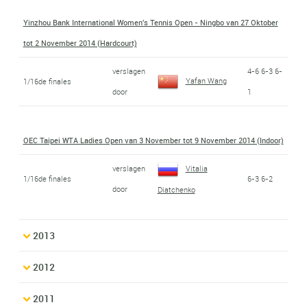
Yinzhou Bank International Women's Tennis Open - Ningbo van 27 Oktober
tot 2 November 2014 (Hardcourt)
verslagen
4-6 6-3 6-
Yafan Wang
1/16de finales
door
1
OEC Taipei WTA Ladies Open van 3 November tot 9 November 2014 (Indoor)
verslagen
Vitalia
1/16de finales
6-3 6-2
door
Diatchenko
2013
2012
2011