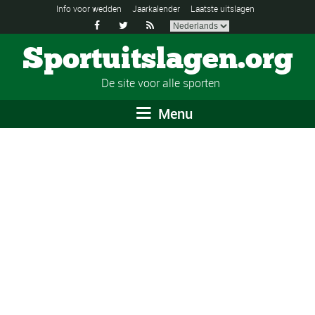
Info voor wedden
Jaarkalender
Laatste uitslagen



Sportuitslagen.org
De site voor alle sporten
Menu