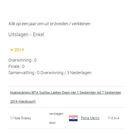
Klik op een jaar om uit te breiden / verkleinen
Uitslagen - Enkel
2014
Overwinning : 0
Finale : 0
Samenvatting : 0 Overwinning / 3 Nederlagen
Huangcangyu WTA Suzhou Ladies Open van 1 September tot 7 September
2014 (Hardcourt)
verslagen
Petra Martic
1/16de finales
7-5 6-4
door