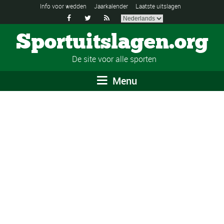
Info voor wedden
Jaarkalender
Laatste uitslagen



Sportuitslagen.org
De site voor alle sporten
Menu