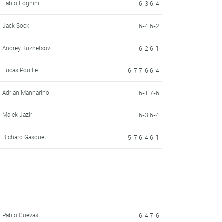
Fabio Fognini
6-3 6-4
Jack Sock
6-4 6-2
Andrey Kuznetsov
6-2 6-1
Lucas Pouille
6-7 7-6 6-4
Adrian Mannarino
6-1 7-6
Malek Jaziri
6-3 6-4
Richard Gasquet
5-7 6-4 6-1
Pablo Cuevas
6-4 7-6