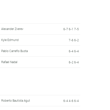
Alexander Zverev
6-7 6-1 7-5
Kyle Edmund
7-6 6-2
Pablo Carreño Busta
6-4 6-4
Rafael Nadal
6-2 6-4
Roberto Bautista Agut
6-4 4-6 6-4