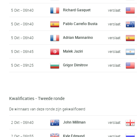
Richard Gasquet
5 Okt - 06h40
verslaat
Pablo Carreño Busta
5 Okt - 06h40
verslaat
Adrian Mannarino
5 Okt - 06h40
verslaat
Malek Jaziri
5 Okt - 06h45
verslaat
Grigor Dimitrov
5 Okt - 09h25
verslaat
Kwalificaties - Tweede ronde
De winnaars van deze ronde zijn gekwalificeerd
John Millman
2 Okt - 06h40
verslaat
Kyle Edmund
2 Okt - 06h55
verslaat