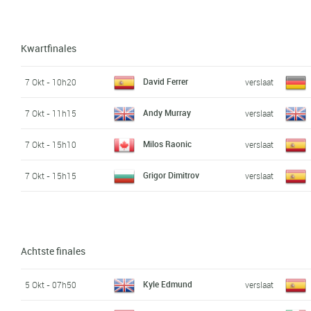
Kwartfinales
David Ferrer
7 Okt - 10h20
verslaat
Andy Murray
7 Okt - 11h15
verslaat
Milos Raonic
7 Okt - 15h10
verslaat
Grigor Dimitrov
7 Okt - 15h15
verslaat
Achtste finales
Kyle Edmund
5 Okt - 07h50
verslaat