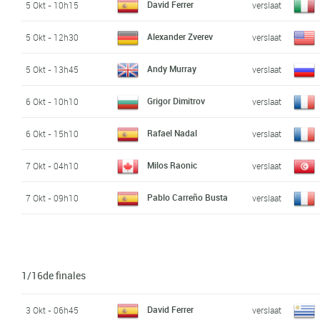
David Ferrer
5 Okt - 10h15
verslaat
Alexander Zverev
5 Okt - 12h30
verslaat
Andy Murray
5 Okt - 13h45
verslaat
Grigor Dimitrov
6 Okt - 10h10
verslaat
Rafael Nadal
6 Okt - 15h10
verslaat
Milos Raonic
7 Okt - 04h10
verslaat
Pablo Carreño Busta
7 Okt - 09h10
verslaat
1/16de finales
David Ferrer
3 Okt - 06h45
verslaat