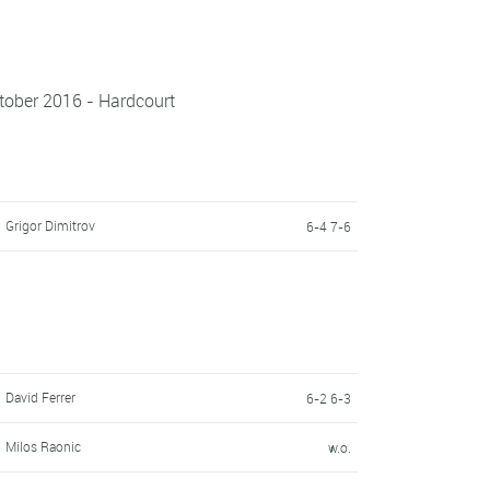
tober 2016 - Hardcourt
Grigor Dimitrov
6-4 7-6
David Ferrer
6-2 6-3
Milos Raonic
w.o.