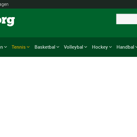
lagen
org
en
Tennis
Basketbal
Volleybal
Hockey
Handbal