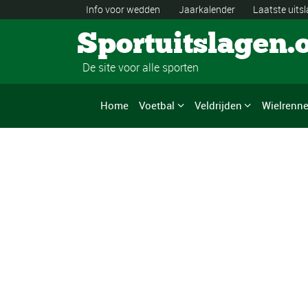
Info voor wedden
Jaarkalender
Laatste uits
Sportuitslagen.
De site voor alle sporten
Home
Voetbal
Veldrijden
Wielrenn