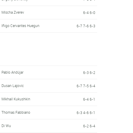
Mischa Zverev
6-4 6-0
Iñigo Cervantes Huegun
6-7 7-6 6-3
Pablo Andújar
6-3 6-2
Dusan Lajovic
6-7 7-5 6-4
Mikhail Kukushkin
6-4 6-1
Thomas Fabbiano
6-3 4-6 6-1
Di Wu
6-2 6-4