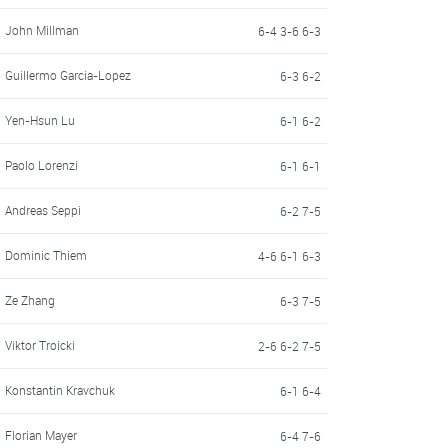
John Millman
6-4 3-6 6-3
Guillermo Garcia-Lopez
6-3 6-2
Yen-Hsun Lu
6-1 6-2
Paolo Lorenzi
6-1 6-1
Andreas Seppi
6-2 7-5
Dominic Thiem
4-6 6-1 6-3
Ze Zhang
6-3 7-5
Viktor Troicki
2-6 6-2 7-5
Konstantin Kravchuk
6-1 6-4
Florian Mayer
6-4 7-6