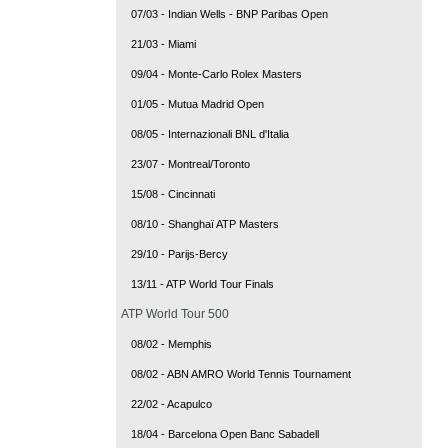
07/03 - Indian Wells - BNP Paribas Open
21/03 - Miami
09/04 - Monte-Carlo Rolex Masters
01/05 - Mutua Madrid Open
08/05 - Internazionali BNL d'Italia
23/07 - Montreal/Toronto
15/08 - Cincinnati
08/10 - Shanghaï ATP Masters
29/10 - Parijs-Bercy
13/11 - ATP World Tour Finals
ATP World Tour 500
08/02 - Memphis
08/02 - ABN AMRO World Tennis Tournament
22/02 - Acapulco
18/04 - Barcelona Open Banc Sabadell