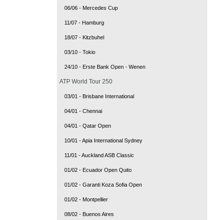
06/06 - Mercedes Cup
11/07 - Hamburg
18/07 - Kitzbuhel
03/10 - Tokio
24/10 - Erste Bank Open - Wenen
ATP World Tour 250
03/01 - Brisbane International
04/01 - Chennai
04/01 - Qatar Open
10/01 - Apia International Sydney
11/01 - Auckland ASB Classic
01/02 - Ecuador Open Quito
01/02 - Garanti Koza Sofia Open
01/02 - Montpellier
08/02 - Buenos Aires