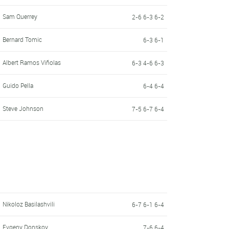
Sam Querrey
2-6 6-3 6-2
Bernard Tomic
6-3 6-1
Albert Ramos Viñolas
6-3 4-6 6-3
Guido Pella
6-4 6-4
Steve Johnson
7-5 6-7 6-4
Nikoloz Basilashvili
6-7 6-1 6-4
Evgeny Donskoy
7-6 6-4