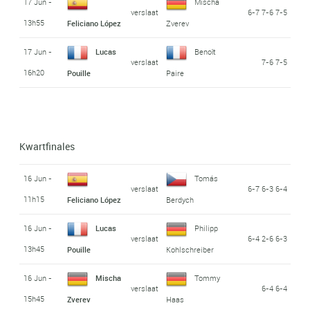
17 Jun -
Mischa
verslaat
6-7 7-6 7-5
13h55
Feliciano López
Zverev
17 Jun -
Lucas
Benoît
verslaat
7-6 7-5
16h20
Pouille
Paire
Kwartfinales
16 Jun -
Tomás
verslaat
6-7 6-3 6-4
11h15
Feliciano López
Berdych
16 Jun -
Lucas
Philipp
verslaat
6-4 2-6 6-3
13h45
Pouille
Kohlschreiber
16 Jun -
Mischa
Tommy
verslaat
6-4 6-4
15h45
Zverev
Haas