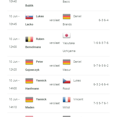
10h40
Basic
Bublik
10 Jun -
Lukas
Daniel
verslaat
6-3 6-4
10h45
Lacko
Brands
10 Jun -
Ruben
verslaat
1-6 6-3 7-6
Yasutaka
12h00
Bemelmans
Uchiyama
10 Jun -
Peter
Daniel
verslaat
5-7 6-3 6-2
12h20
Gojowczyk
Masur
10 Jun -
Yannick
Lukas
verslaat
6-3 2-6 6-4
14h00
Hanfmann
Rosol
10 Jun -
Yannick
Vincent
verslaat
7-5 5-7 6-1
14h10
Maden
Millot