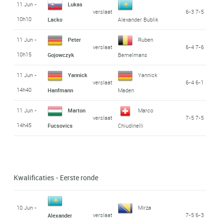
11 Jun -
Lukas
verslaat
6-3 7-5
10h10
Lacko
Alexander Bublik
11 Jun -
Peter
Ruben
verslaat
6-4 7-6
10h15
Gojowczyk
Bemelmans
11 Jun -
Yannick
Yannick
verslaat
6-4 6-1
14h40
Hanfmann
Maden
11 Jun -
Marton
Marco
verslaat
7-5 7-5
14h45
Fucsovics
Chiudinelli
Kwalificaties - Eerste ronde
10 Jun -
Mirza
verslaat
7-5 6-3
Alexander