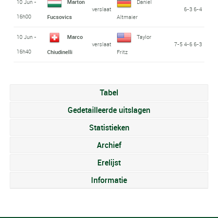
10 Jun -
Marton
Daniel
verslaat
6-3 6-4
16h00
Fucsovics
Altmaier
10 Jun -
Marco
Taylor
verslaat
7-5 4-6 6-3
16h40
Chiudinelli
Fritz
Tabel
Gedetailleerde uitslagen
Statistieken
Archief
Erelijst
Informatie