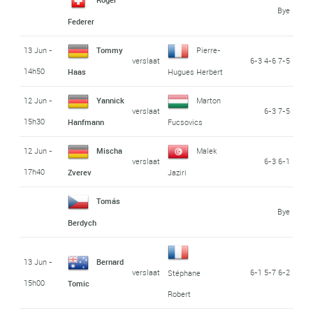
Bye
Federer
13 Jun -
Tommy
Pierre-
verslaat
6-3 4-6 7-5
14h50
Haas
Hugues Herbert
12 Jun -
Yannick
Marton
verslaat
6-3 7-5
15h30
Hanfmann
Fucsovics
12 Jun -
Mischa
Malek
verslaat
6-3 6-1
17h40
Zverev
Jaziri
Tomás
Bye
Berdych
13 Jun -
Bernard
verslaat
6-1 5-7 6-2
Stéphane
15h00
Tomic
Robert