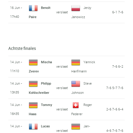
16 Jun -
Benoît
Jerzy
verslaat
6-1 7-6
17h40
Paire
Janowicz
Achtste finales
14 Jun -
Mischa
Yannick
verslaat
7-6 6-2
11h10
Zverev
Hanfmann
14 Jun -
Philipp
Steve
verslaat
7-6 5-7 7-6
13h35
Kohlschreiber
Johnson
14 Jun -
Tommy
Roger
verslaat
2-6 7-6 6-4
16h35
Haas
Federer
14 Jun -
Lucas
Jan-
verslaat
4-6 7-6 7-6