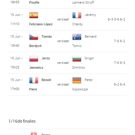
18h55
Pouille
Lennard Struff
15 Jun -
Jérémy
verslaat
6-3 3-6 6-2
11h10
Feliciano López
Chardy
15 Jun -
Tomás
Bernard
verslaat
7-6 6-2
13h40
Berdych
Tomic
15 Jun -
Jerzy
Grigor
verslaat
7-6 6-3
15h25
Janowicz
Dimitrov
15 Jun -
Benoît
Peter
verslaat
6-2 6-4
17h00
Paire
Gojowczyk
1/16de finales
Roger