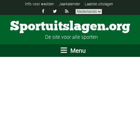
Info voor wedden
Jaarkalender
Laatste uitslagen



Sportuitslagen.org
De site voor alle sporten
Menu