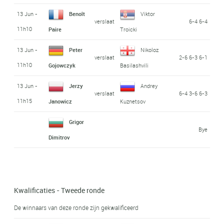
13 Jun -
Benoît
Viktor
verslaat
6-4 6-4
11h10
Paire
Troicki
13 Jun -
Peter
Nikoloz
verslaat
2-6 6-3 6-1
11h10
Gojowczyk
Basilashvili
13 Jun -
Jerzy
Andrey
verslaat
6-4 3-6 6-3
11h15
Janowicz
Kuznetsov
Grigor
Bye
Dimitrov
Kwalificaties - Tweede ronde
De winnaars van deze ronde zijn gekwalificeerd