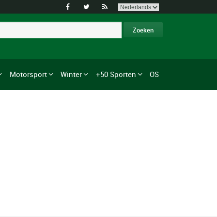



Motorsport
Winter
+50 Sporten
OS