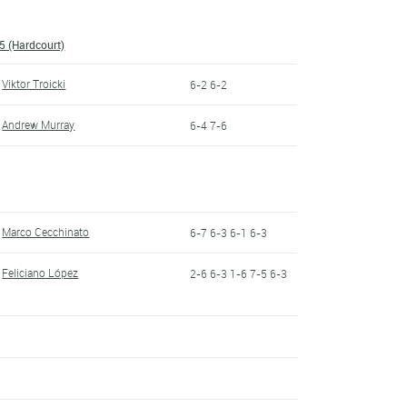
5 (Hardcourt)
Viktor Troicki
6-2 6-2
Andrew Murray
6-4 7-6
Marco Cecchinato
6-7 6-3 6-1 6-3
Feliciano López
2-6 6-3 1-6 7-5 6-3