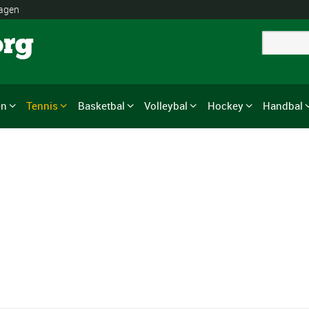
lagen
org
en
Tennis
Basketbal
Volleybal
Hockey
Handbal