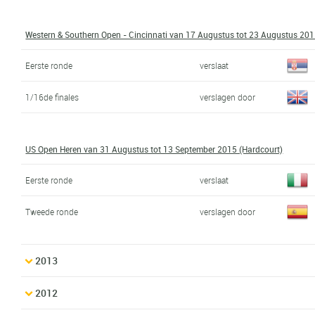
Western & Southern Open - Cincinnati van 17 Augustus tot 23 Augustus 201
Eerste ronde
verslaat
1/16de finales
verslagen door
US Open Heren van 31 Augustus tot 13 September 2015 (Hardcourt)
Eerste ronde
verslaat
Tweede ronde
verslagen door
2013
2012