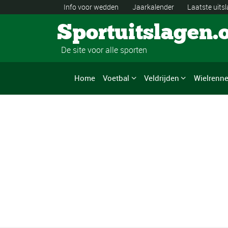
Info voor wedden
Jaarkalender
Laatste uits
Sportuitslagen.
De site voor alle sporten
Home
Voetbal
Veldrijden
Wielrenn