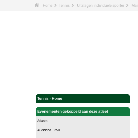
Home
Tennis
Uitslagen individuele sporter
Mar
Tennis - Home
Evenementen gekoppeld aan deze atleet
Atlanta
Auckland - 250