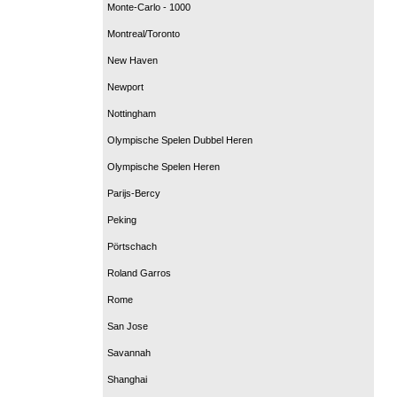
Monte-Carlo - 1000
Montreal/Toronto
New Haven
Newport
Nottingham
Olympische Spelen Dubbel Heren
Olympische Spelen Heren
Parijs-Bercy
Peking
Pörtschach
Roland Garros
Rome
San Jose
Savannah
Shanghai