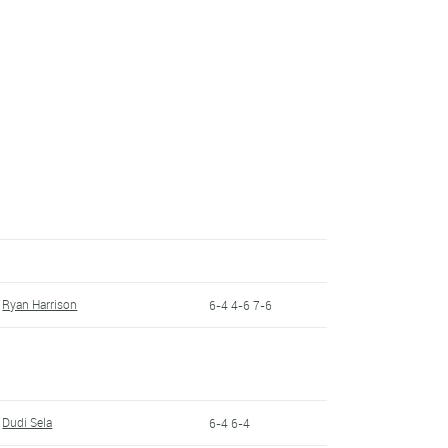
Ryan Harrison
6-4 4-6 7-6
Dudi Sela
6-4 6-4