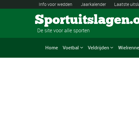
Info voor wedden
Jaarkalender
Laatste uits
Sportuitslagen.
De site voor alle sporten
Home
Voetbal
Veldrijden
Wielrenn