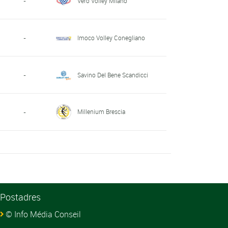
-
Vero Volley Milano
-
Imoco Volley Conegliano
-
Savino Del Bene Scandicci
Millenium Brescia
-
Postadres
© Info Média Conseil