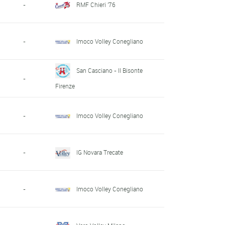
-
RMF Chieri '76
-
Imoco Volley Conegliano
San Casciano - Il Bisonte
-
Firenze
-
Imoco Volley Conegliano
-
IG Novara Trecate
-
Imoco Volley Conegliano