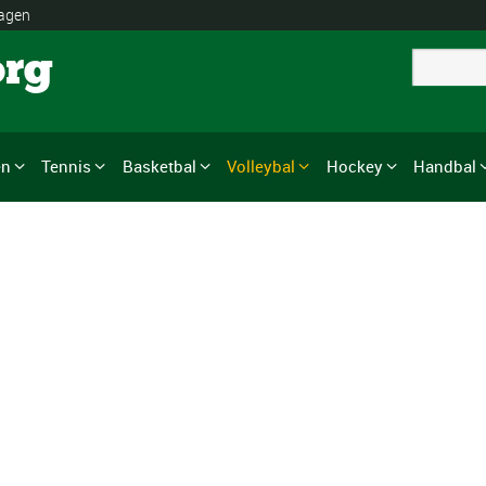
lagen
org
en
Tennis
Basketbal
Volleybal
Hockey
Handbal