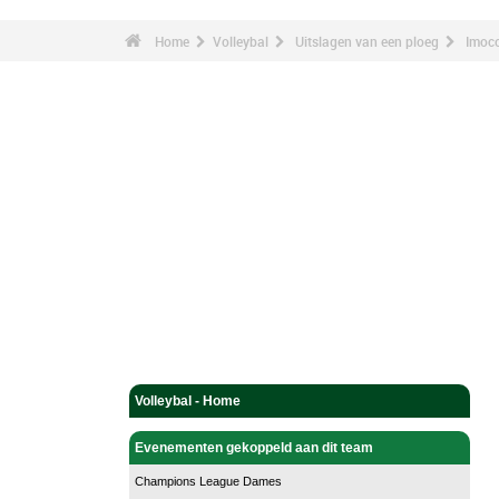
Home
Volleybal
Uitslagen van een ploeg
Imoco
Volleybal - Home
Evenementen gekoppeld aan dit team
Champions League Dames