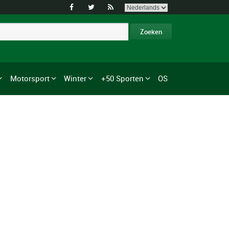



Motorsport
Winter
+50 Sporten
OS