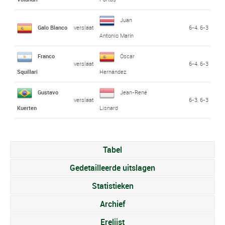
Juan
Galo Blanco
verslaat
6-4, 6-3
Antonio Marín
Franco
Óscar
verslaat
6-4, 6-3
Squillari
Hernández
Gustavo
Jean-René
verslaat
6-3, 6-3
Kuerten
Lisnard
Tabel
Gedetailleerde uitslagen
Statistieken
Archief
Erelijst