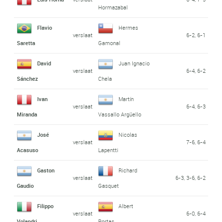
Hormazabal
Flavio
Hermes
verslaat
6-2, 6-1
Saretta
Gamonal
David
Juan Ignacio
verslaat
6-4, 6-2
Sánchez
Chela
Ivan
Martín
verslaat
6-4, 6-3
Miranda
Vassallo Argüello
José
Nicolas
verslaat
7-6, 6-4
Acasuso
Lapentti
Gaston
Richard
verslaat
6-3, 3-6, 6-2
Gaudio
Gasquet
Filippo
Albert
verslaat
6-0, 6-4
Volandri
Portas