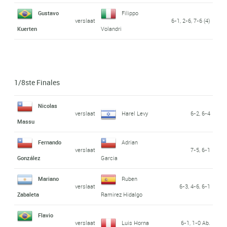
Gustavo
Filippo
verslaat
6-1, 2-6, 7-6 (4)
Kuerten
Volandri
1/8ste Finales
Nicolas
verslaat
Harel Levy
6-2, 6-4
Massu
Fernando
Adrian
verslaat
7-5, 6-1
González
Garcia
Mariano
Ruben
verslaat
6-3, 4-6, 6-1
Zabaleta
Ramirez Hidalgo
Flavio
verslaat
Luis Horna
6-1, 1-0 Ab.