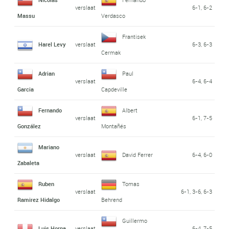
verslaat
6-1, 6-2
Massu
Verdasco
Frantisek
Harel Levy
verslaat
6-3, 6-3
Cermak
Adrian
Paul
verslaat
6-4, 6-4
Garcia
Capdeville
Fernando
Albert
verslaat
6-1, 7-5
González
Montañés
Mariano
verslaat
David Ferrer
6-4, 6-0
Zabaleta
Ruben
Tomas
verslaat
6-1, 3-6, 6-3
Ramirez Hidalgo
Behrend
Guillermo
Luis Horna
verslaat
6-4, 7-5