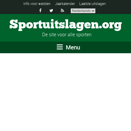
Info voor wedden
Jaarkalender
Laatste uitslagen



Sportuitslagen.org
De site voor alle sporten
Menu