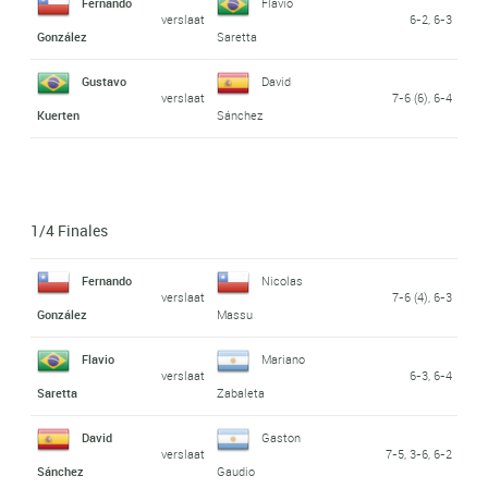
Fernando
Flavio
verslaat
6-2, 6-3
González
Saretta
Gustavo
David
verslaat
7-6 (6), 6-4
Kuerten
Sánchez
1/4 Finales
Fernando
Nicolas
verslaat
7-6 (4), 6-3
González
Massu
Flavio
Mariano
verslaat
6-3, 6-4
Saretta
Zabaleta
David
Gaston
verslaat
7-5, 3-6, 6-2
Sánchez
Gaudio