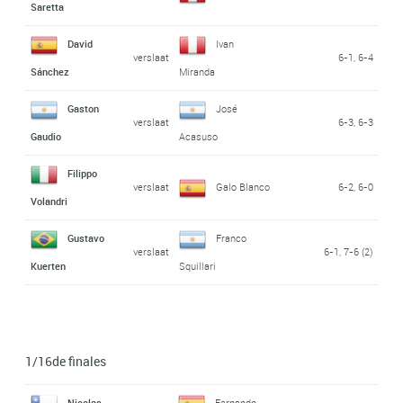
Saretta
David
Ivan
verslaat
6-1, 6-4
Sánchez
Miranda
Gaston
José
verslaat
6-3, 6-3
Gaudio
Acasuso
Filippo
verslaat
Galo Blanco
6-2, 6-0
Volandri
Gustavo
Franco
verslaat
6-1, 7-6 (2)
Kuerten
Squillari
1/16de finales
Nicolas
Fernando