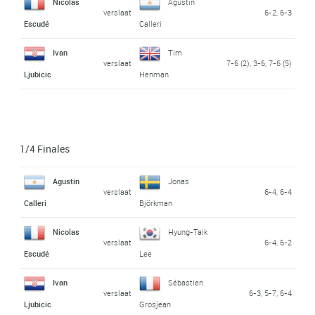
Nicolas
Agustin
verslaat
6-2, 6-3
Escudé
Calleri
Ivan
Tim
verslaat
7-6 (2), 3-6, 7-6 (5)
Ljubicic
Henman
1/4 Finales
Agustin
Jonas
verslaat
6-4, 6-4
Calleri
Björkman
Nicolas
Hyung-Taik
verslaat
6-4, 6-2
Escudé
Lee
Ivan
Sébastien
verslaat
6-3, 5-7, 6-4
Ljubicic
Grosjean