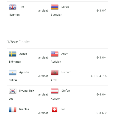
Tim
Sargis
verslaat
6-3, 6-1
Henman
Sargsian
1/8ste Finales
Jonas
Andy
verslaat
6-3, 6-4
Björkman
Roddick
Agustin
Hicham
verslaat
4-6, 6-4, 7-5
Calleri
Arazi
Hyung-Taik
Stefan
verslaat
6-4, 6-4
Lee
Koubek
Nicolas
Ivo
verslaat
6-3, 6-2