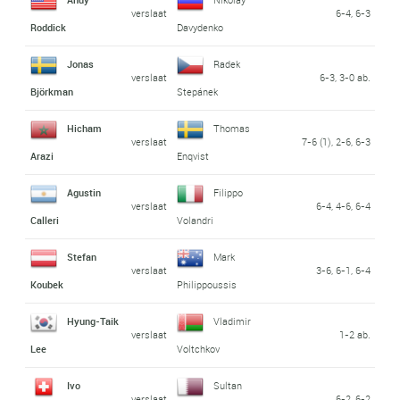
verslaat
6-4, 6-3
Roddick
Davydenko
Jonas
Radek
verslaat
6-3, 3-0 ab.
Björkman
Stepánek
Hicham
Thomas
verslaat
7-6 (1), 2-6, 6-3
Arazi
Enqvist
Agustin
Filippo
verslaat
6-4, 4-6, 6-4
Calleri
Volandri
Stefan
Mark
verslaat
3-6, 6-1, 6-4
Koubek
Philippoussis
Hyung-Taik
Vladimir
verslaat
1-2 ab.
Lee
Voltchkov
Ivo
Sultan
verslaat
6-2, 6-2