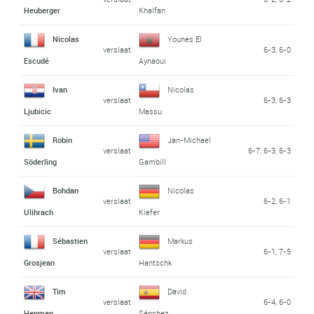
Heuberger
Khalfan
Nicolas
Younes El
verslaat
6-3, 6-0
Escudé
Aynaoui
Ivan
Nicolas
verslaat
6-3, 6-3
Ljubicic
Massu
Robin
Jan-Michael
verslaat
6-7, 6-3, 6-3
Söderling
Gambill
Bohdan
Nicolas
verslaat
6-2, 6-1
Ulihrach
Kiefer
Sébastien
Markus
verslaat
6-1, 7-5
Grosjean
Hantschk
Tim
David
verslaat
6-4, 6-0
Henman
Sánchez