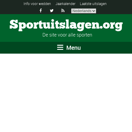
Info voor wedden
Jaarkalender
Laatste uitslagen



Sportuitslagen.org
De site voor alle sporten
Menu