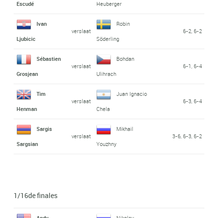
Escudé
Heuberger
Ivan
Robin
verslaat
6-2, 6-2
Ljubicic
Söderling
Sébastien
Bohdan
verslaat
6-1, 6-4
Grosjean
Ulihrach
Tim
Juan Ignacio
verslaat
6-3, 6-4
Henman
Chela
Sargis
Mikhail
verslaat
3-6, 6-3, 6-2
Sargsian
Youzhny
1/16de finales
Andy
Nikolay