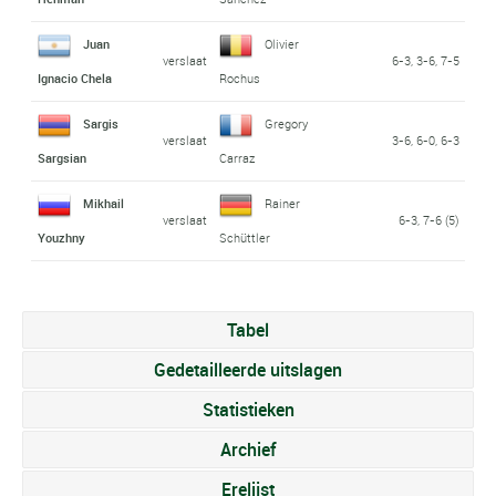
Juan
Olivier
verslaat
6-3, 3-6, 7-5
Ignacio Chela
Rochus
Sargis
Gregory
verslaat
3-6, 6-0, 6-3
Sargsian
Carraz
Mikhail
Rainer
verslaat
6-3, 7-6 (5)
Youzhny
Schüttler
Tabel
Gedetailleerde uitslagen
Statistieken
Archief
Erelijst